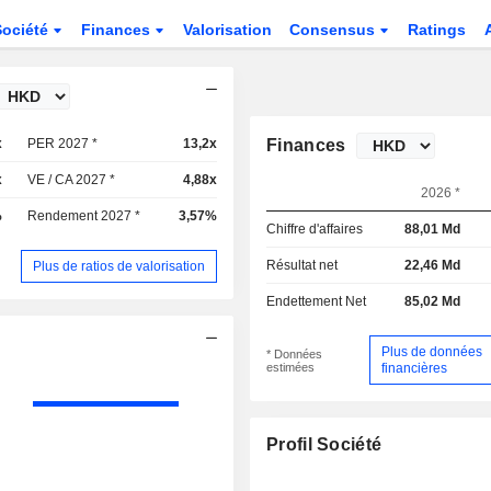
Société
Finances
Valorisation
Consensus
Ratings
x
PER 2027 *
13,2x
Finances
x
VE / CA 2027 *
4,88x
2026 *
%
Rendement 2027 *
3,57%
Chiffre d'affaires
88,01 Md
Résultat net
22,46 Md
Plus de ratios de valorisation
Endettement Net
85,02 Md
Plus de données
* Données
estimées
financières
Profil Société