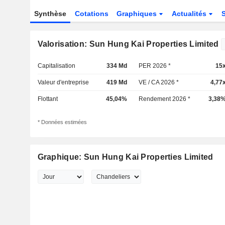
Synthèse
Cotations
Graphiques
Actualités
Valorisation: Sun Hung Kai Properties Limited
Capitalisation
334 Md
PER 2026 *
15
Valeur d'entreprise
419 Md
VE / CA 2026 *
4,77
Flottant
45,04%
Rendement 2026 *
3,38
* Données estimées
Graphique: Sun Hung Kai Properties Limited