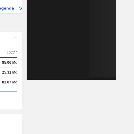
Agenda
Secteur
Dérivés
2027 *
85,06 Md
25,31 Md
81,07 Md