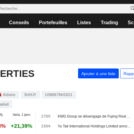
Conseils
Portefeuilles
Listes
Trading
Sc
ERTIES
Ajouter à une liste
Rapp
Actions
SUHJY
US86676H3021
raded
5j.
Varia. 1 janv.
27/05
KWG Group se désengage de Fujing Real Estate pour 160 millions de yuans
3%
+21,39%
23/04
Yu Tak International Holdings Limited annonce des remaniements au sein de son conseil d'administration et de ses comités