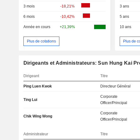
3 mois
-18,21%
3 ans
6 mois
-10,42%
5 ans
Année en cours
+21,39%
10 ans
Plus de cotations
Plus de c
Dirigeants et Administrateurs: Sun Hung Kai Pr
Dirigeant
Titre
Ping Luen Kwok
Directeur Général
Corporate
Ting Lui
Officer/Principal
Corporate
Chik Wing Wong
Officer/Principal
Administrateur
Titre