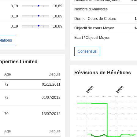
8,19
18,89
Nombre d'Analystes
8,19
18,89
Dernier Cours de Cloture
1
8,19
18,89
Objectif de cours Moyen
1
Ecart / Objectif Moyen
otations
Consensus
operties Limited
Révisions de Bénéfices
Age
Depuis
72
01/12/2011
72
01/07/2012
70
13/07/2012
Age
Depuis