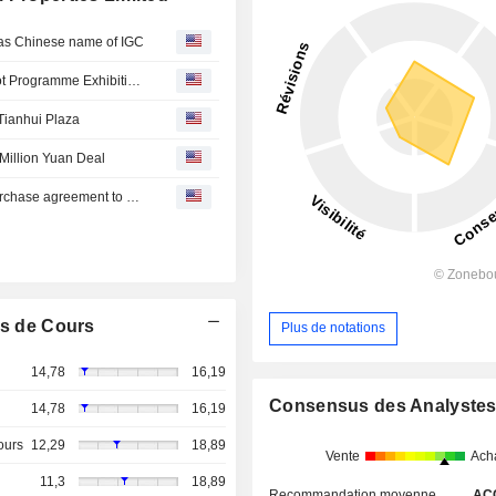
s Chinese name of IGC
Sun Hung Kai Properties : WestK Artist-in-Residence Pilot Programme Exhibition OpeningChairman and Managing Director Raymond Kwok
Tianhui Plaza
 Million Yuan Deal
Sun Hung Kai Properties Limited (SEHK:16) sale and purchase agreement to acquire 33.34% stake in Guangzhou Fujing Real Estate Development Co., Ltd. from Guangzhou R&F Properties Co., Ltd. for CNY 160 million.
s de Cours
Plus de notations
14,78
16,19
Consensus des Analyste
14,78
16,19
ours
12,29
18,89
Vente
Ach
11,3
18,89
Recommandation moyenne
AC