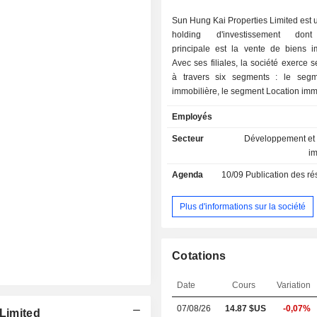
Sun Hung Kai Properties Limited est 
holding d'investissement dont l
principale est la vente de biens im
Avec ses filiales, la société exerce s
à travers six segments : le seg
immobilière, le segment Location immo
segment Télécommunications, l
Employés
Exploitation hôtelière, le segment Inf
de transport et logistique, et le seg
Secteur
Développement et 
activités. Les segments de la vent
i
location immobilières opèrent à Hon
Agenda
10/09
Publication des résultats -
Chine continentale et à Singapour. 
des télécommunications est acti
fourniture de services de téléphon
Plus d'informations sur la société
ainsi que dans les centres de donn
infrastructures informatiques (TI).
des infrastructures de transpor
Cotations
logistique est actif dans l'exploit
gestion d'infrastructures de tran
Date
Cours
Variation
activités portuaires, le transport a
logistique, ainsi que dans l'explo
07/08/26
14.87 $US
-0,07%
 Limited