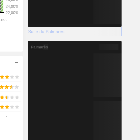
Suite du Palmarès
Palmarès
-