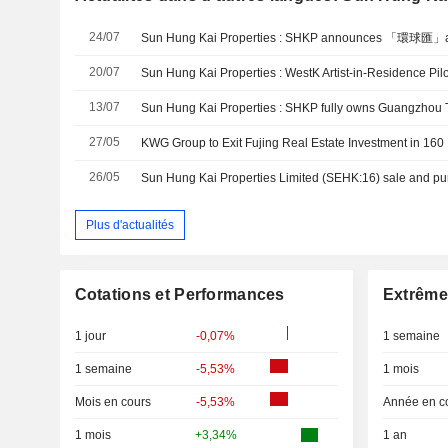
24/07
Sun Hung Kai Properties : SHKP announces 「環球匯」a
20/07
13/07
Sun Hung Kai Properties : SHKP fully owns Guangzhou 
27/05
KWG Group to Exit Fujing Real Estate Investment in 160
26/05
Plus d'actualités
Cotations et Performances
Extrême
1 jour
-0,07%
1 semaine
1 semaine
-5,53%
1 mois
Mois en cours
-5,53%
Année en c
1 mois
+3,34%
1 an