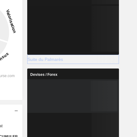
Suite du Palmarès
Devises / Forex
s
at
CUMULER