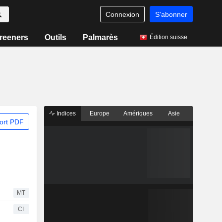
Connexion
S'abonner
reeners
Outils
Palmarès
Édition suisse
Indices
Europe
Amériques
Asie
ort PDF
MT
CI