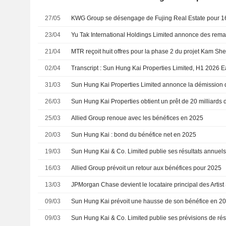
27/05
KWG Group se désengage de Fujing Real Estate pour 16
23/04
21/04
MTR reçoit huit offres pour la phase 2 du projet Kam S
02/04
31/03
26/03
25/03
Allied Group renoue avec les bénéfices en 2025
20/03
Sun Hung Kai : bond du bénéfice net en 2025
19/03
16/03
Allied Group prévoit un retour aux bénéfices pour 2025
13/03
09/03
Sun Hung Kai prévoit une hausse de son bénéfice en 2
09/03