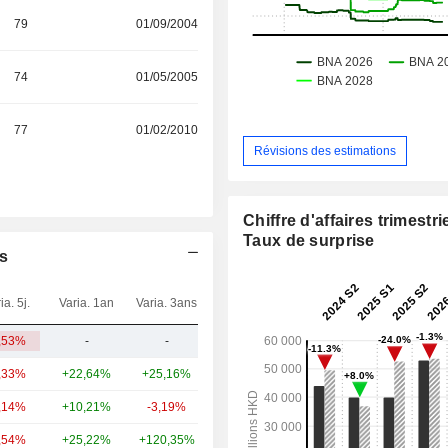
79
01/09/2004
74
01/05/2005
77
01/02/2010
Révisions des estimations
Chiffre d'affaires trimestrie
Taux de surprise
es
ia. 5j.
Varia. 1an
Varia. 3ans
Capi.($)
,53%
-
-
42,62 Md
,33%
+22,64%
+25,16%
42,62 Md
,14%
+10,21%
-3,19%
29,83 Md
,54%
+25,22%
+120,35%
29,25 Md