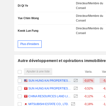
Directeur/Membre du
Di Qi Ye
Conseil
Directeur/Membre du
Yue Chim Wong
Conseil
Directeur/Membre du
Kwok Lun Fung
Conseil
Plus d'insiders
Autre développement et opérations immobilièr
Ajouter à une liste
Varia.
Var
SUN HUNG KAI PROPERTIES LIMITED
-0,07%
-5
SUN HUNG KAI PROPERTIES LIMITED
-0,52%
-6
CHINA RESOURCES LAND LIMITED
-0,12%
-1
MITSUBISHI ESTATE CO., LTD.
-0,18%
-1