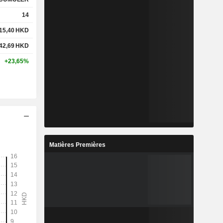
14
15,40
HKD
42,69
HKD
+23,65%
Matières Premières