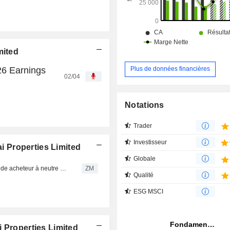
mited
26 Earnings
Plus de données financières
02/04
Notations
Trader
Investisseur
 Properties Limited
Globale
SUN HUNG KAI PROPERTIES LIMITED : UOB Kay Hian de acheteur à neutre sur le titre
ZM
Qualité
ESG MSCI
 Properties Limited