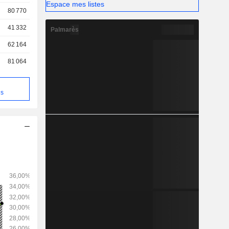
rchés par
Espace mes listes
80 770
41 332
Palmarès
62 164
81 064
ns