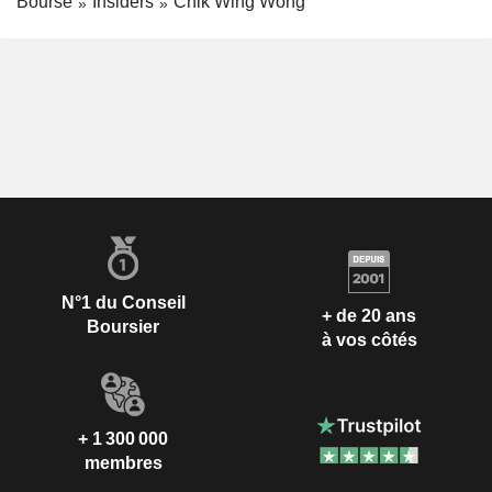
Bourse
Insiders
Chik Wing Wong
N°1 du Conseil
+ de 20 ans
Boursier
à vos côtés
+ 1 300 000
membres