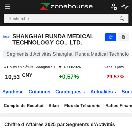
SHANGHAI RUNDA MEDICAL TECHNOLOGY CO., LTD.
10,53
¥
+0,57%
SHANGHAI RUNDA MEDICAL
TECHNOLOGY CO., LTD.
Segments d'Activités Shanghai Runda Medical Technology
Cours en clôture
Shanghai S.E.
07/08/2026
Varia. 1 janv.
CNY
+0,57%
10,53
-29,57%
Synthèse
Cotations
Graphiques
Actualités
Soci
Compte de Résultat
Bilan
Flux de Trésorerie
Ratios Finan
Chiffre d'Affaires 2025 par Segments d'Activités