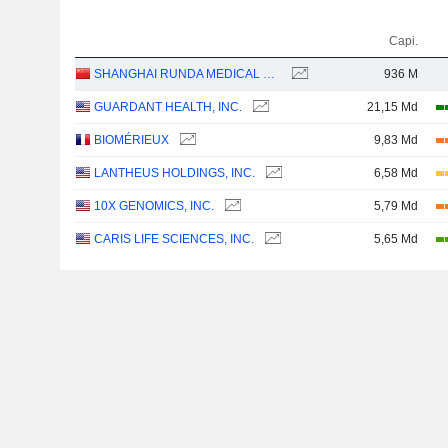
Capi.
SHANGHAI RUNDA MEDICAL TECHNOLOGY CO., LTD.
936 M
GUARDANT HEALTH, INC.
21,15 Md
BIOMÉRIEUX
9,83 Md
LANTHEUS HOLDINGS, INC.
6,58 Md
10X GENOMICS, INC.
5,79 Md
CARIS LIFE SCIENCES, INC.
5,65 Md