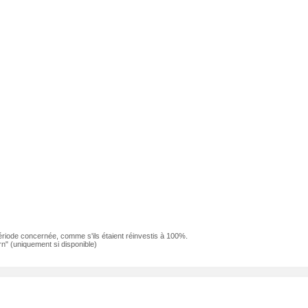
ériode concernée, comme s'ils étaient réinvestis à 100%.
n" (uniquement si disponible)