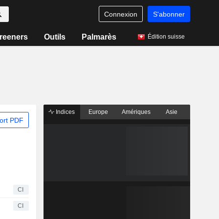
Connexion
S'abonner
reeners
Outils
Palmarès
Édition suisse
Indices
Europe
Amériques
Asie
ort PDF
CI
CI