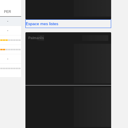
PER
-
Espace mes listes
-
Palmarès
-