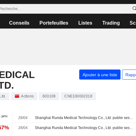
Conseils
Portefeuilles
Listes
Trading
Sc
EDICAL
Ajouter à une liste
Rapp
TD.
Ltd.
Actions
603108
CNE100002318
1 janv.
28/04
Shanghai Runda Medical Technology Co., Ltd. publie ses résultats pour le premier trimestre clos le 31 mars 2026
,57%
28/04
Shanghai Runda Medical Technology Co., Ltd. publie ses résultats pour l'exercice clos le 31 décembre 2025