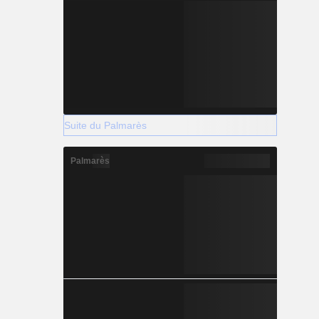
Suite du Palmarès
Palmarès