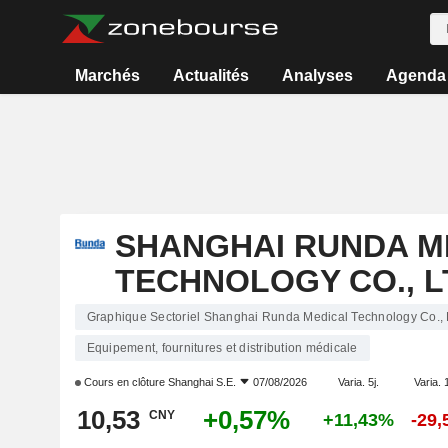
Marchés
Actualités
Analyses
Agenda
SHANGHAI RUNDA M
TECHNOLOGY CO., L
Graphique Sectoriel Shanghai Runda Medical Technology Co., 
Equipement, fournitures et distribution médicale
Cours en clôture
Shanghai S.E.
07/08/2026
Varia. 5j.
Varia. 
10,53
+0,57%
CNY
+11,43%
-29