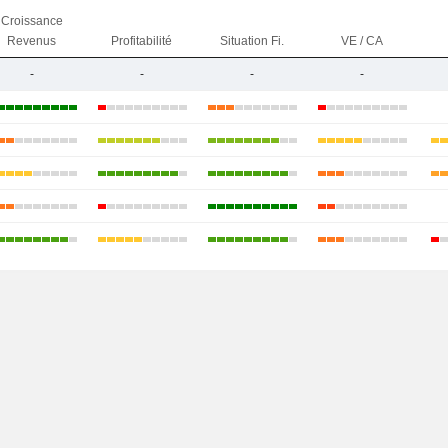
Croissance
Revenus
Profitabilité
Situation Fi.
VE / CA
-
-
-
-