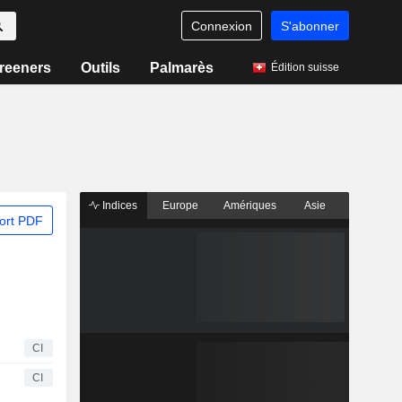
Connexion
S'abonner
reeners
Outils
Palmarès
Édition suisse
Indices
Europe
Amériques
Asie
ort PDF
CI
CI