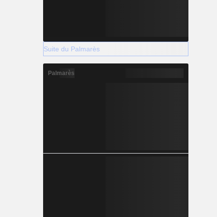
Suite du Palmarès
Palmarès