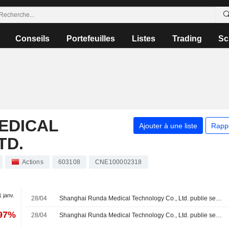
Conseils
Portefeuilles
Listes
Trading
Sc
EDICAL
Ajouter à une liste
Rapp
TD.
Actions
603108
CNE100002318
1 janv.
28/04
Shanghai Runda Medical Technology Co., Ltd. publie ses résultats pour le premier trimestre clos le 31 mars 2026
,97%
28/04
Shanghai Runda Medical Technology Co., Ltd. publie ses résultats pour l'exercice clos le 31 décembre 2025