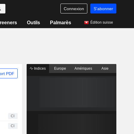
Connexion
S'abonner
reeners
Outils
Palmarès
Édition suisse
Indices
Europe
Amériques
Asie
ort PDF
CI
CI