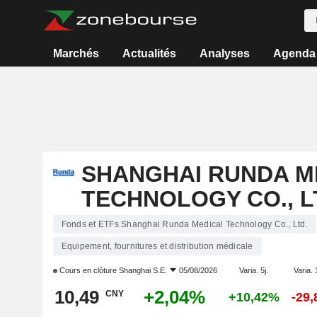
Marchés
Actualités
Analyses
Agenda
SHANGHAI RUNDA M
TECHNOLOGY CO., L
Fonds et ETFs Shanghai Runda Medical Technology Co., Ltd.
Equipement, fournitures et distribution médicale
Cours en clôture
Shanghai S.E.
05/08/2026
Varia. 5j.
Varia. 
10,49
+2,04%
CNY
+10,42%
-29