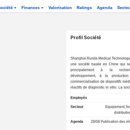
Société
Finances
Valorisation
Ratings
Agenda
Secte
Profil Société
Shanghai Runda Medical Technology 
une société basée en Chine qui s
principalement à la reche
développement, à la productio
commercialisation de dispositifs méd
réactifs de diagnostic in vitro. La so
deux activités. Le secteur des servic
Employés
fournit une gamme complète de s
chaîne d'approvisionnement 
Secteur
Equipement, fou
laboratoires médicaux, notamment de
distributi
liés au portefeuille de produits, l'en
Agenda
28/08
Publication des résultat
la logistique de la chaîne du froid, l'
la réparation réguliers des instrum