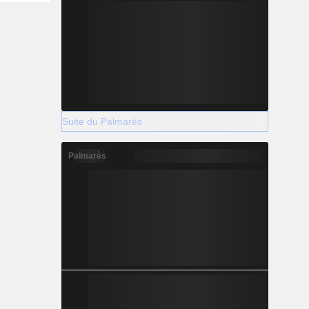
Suite du Palmarès
Palmarès