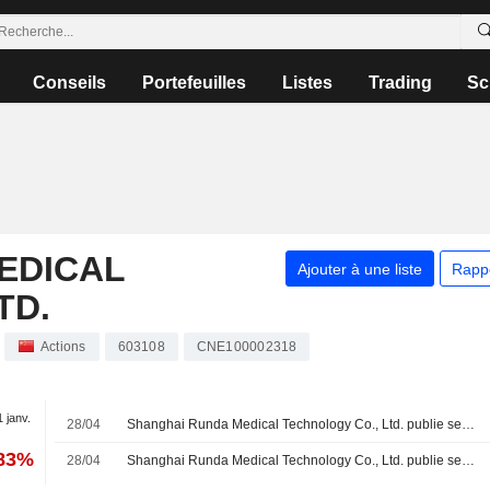
Conseils
Portefeuilles
Listes
Trading
Sc
EDICAL
Ajouter à une liste
Rapp
TD.
Actions
603108
CNE100002318
1 janv.
28/04
Shanghai Runda Medical Technology Co., Ltd. publie ses résultats pour le premier trimestre clos le 31 mars 2026
,83%
28/04
Shanghai Runda Medical Technology Co., Ltd. publie ses résultats pour l'exercice clos le 31 décembre 2025