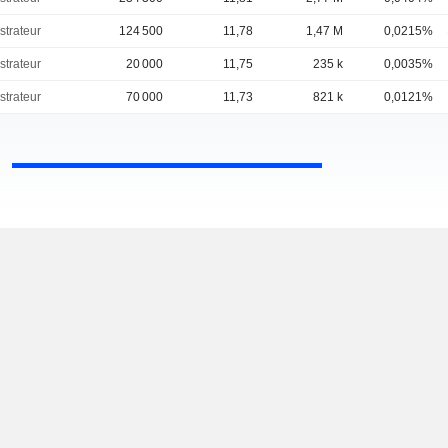
strateur
124 500
11,78
1,47 M
0,0215%
strateur
20 000
11,75
235 k
0,0035%
strateur
70 000
11,73
821 k
0,0121%