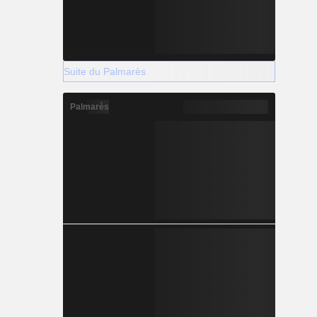
Suite du Palmarès
Palmarès