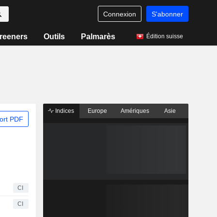
Connexion
S'abonner
reeners
Outils
Palmarès
Édition suisse
Indices
Europe
Amériques
Asie
ort PDF
CI
CI