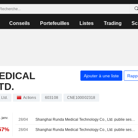
Conseils
Portefeuilles
Listes
Trading
Sc
EDICAL
Ajouter à une liste
Rapp
TD.
 Ltd.
Actions
603108
CNE100002318
1 janv.
28/04
Shanghai Runda Medical Technology Co., Ltd. publie ses résultats pour le premier trimestre clos le 31 mars 2026
,57%
28/04
Shanghai Runda Medical Technology Co., Ltd. publie ses résultats pour l'exercice clos le 31 décembre 2025