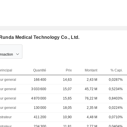
 Runda Medical Technology Co., Ltd.
ansaction
rincipal
Quantité
Prix
Montant
% Capi.
eur general
166 400
14,63
2,43 M
0,0287%
eur general
3 033 600
15,07
45,72 M
0,5234%
eur general
4 870 000
15,65
76,22 M
0,8403%
eur general
130 000
18,05
2,35 M
0,0224%
strateur
411 200
10,90
4,48 M
0,0710%
strateur
234 300
11,81
2,77 M
0,0404%