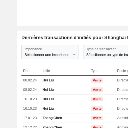
Dernières transactions d'initiés pour Shanghai
Importance
Type de transaction
Sélectionner une importance
Sélectionner un type de tr
Date
Initié
Type
Poste p
08.02.24
Hui Liu
Direct
Vente
08.02.24
Hui Liu
Direct
Vente
16.10.23
Hui Liu
Direct
Vente
16.10.23
Hui Liu
Direct
Vente
17.01.23
Zheng Chen
Admini
Vente
12.12.22
Zheng Chen
Admini
Vente