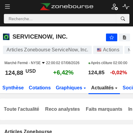
SERVICENOW, INC.
124,88
$
+6,42%
SERVICENOW, INC.
Articles Zonebourse ServiceNow, Inc.
Actions
N
Marché Fermé -
NYSE
22:00:02 07/08/2026
Après clôture
02:00:00
USD
+6,42%
124,88
124,85
-0,02%
Synthèse
Cotations
Graphiques
Actualités
Soci
Toute l'actualité
Reco analystes
Faits marquants
In
Articles Zonebourse