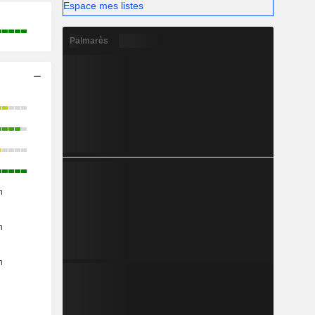
Espace mes listes
Palmarès
n
n
n