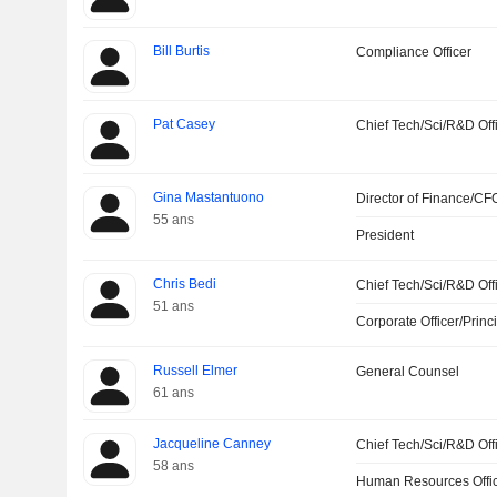
Bill Burtis
Compliance Officer
Pat Casey
Chief Tech/Sci/R&D Off
Gina Mastantuono
Director of Finance/CF
55 ans
President
Chris Bedi
Chief Tech/Sci/R&D Off
51 ans
Corporate Officer/Princ
Russell Elmer
General Counsel
61 ans
Jacqueline Canney
Chief Tech/Sci/R&D Off
58 ans
Human Resources Offi