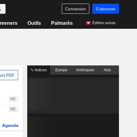
Connexion
S'abonner
reeners
Outils
Palmarès
Édition suisse
Indices
Europe
Amériques
Asie
ort PDF
RE
RE
Agenda
Secteur
Dérivés
Fonds et ETFs