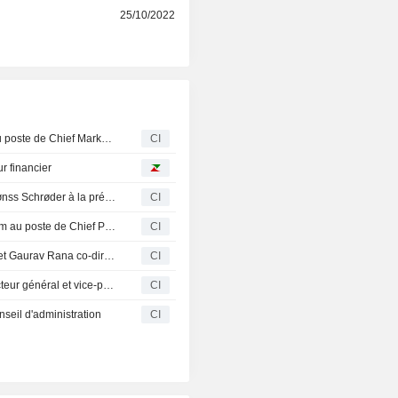
r
25/10/2022
ServiceNow annonce la nomination de Simon Mouyal au poste de Chief Marketing Officer, à compter du 3 août 2026
CI
r financier
ECARX Holdings Inc. annonce la nomination de Lone Fønss Schrøder à la présidence du conseil d'administration, à compter du 16 avril 2026
CI
Amplitude, Inc. annonce la nomination de Gab Menachem au poste de Chief Product Officer
CI
Oportun Financial Corporation nomme Kathleen Layton et Gaurav Rana co-directeurs généraux par intérim, avec effet au 4 avril 2026
CI
ServiceNow Inc nomme Kulmeet Bawa au poste de directeur général et vice-président de groupe pour l'Inde et l'ASACR, à compter du 6 avril 2026
CI
seil d'administration
CI