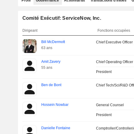
Profil
Gouvernance
Actionnariat
Transactions d'initiés
G
Comité Exécutif: ServiceNow, Inc.
Dirigeant
Fonctions occupées
Bill McDermott
Chief Executive Officer
63 ans
Amit Zavery
Chief Operating Officer
55 ans
President
Ben de Bont
Chief Tech/Sci/R&D Off
Hossein Nowbar
General Counsel
President
Danielle Fontaine
Comptroller/Controller/