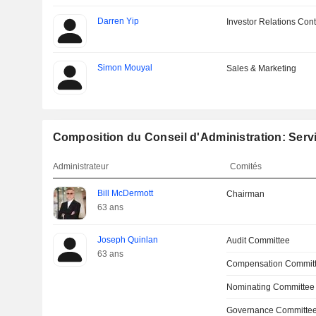
Darren Yip
Investor Relations Cont
Simon Mouyal
Sales & Marketing
Composition du Conseil d'Administration: Serv
Administrateur
Comités
Bill McDermott
Chairman
63 ans
Joseph Quinlan
Audit Committee
63 ans
Compensation Commit
Nominating Committee
Governance Committe