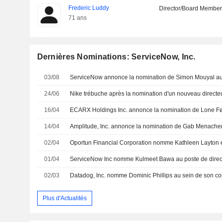
Frederic Luddy
Director/Board Membe
71 ans
Dernières Nominations: ServiceNow, Inc.
03/08
24/06
Nike trébuche après la nomination d'un nouveau directeu
16/04
14/04
02/04
01/04
02/03
Datadog, Inc. nomme Dominic Phillips au sein de son con
Plus d'Actualités