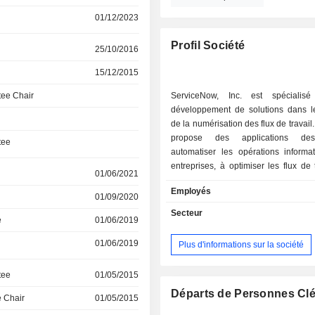
01/12/2023
Profil Société
25/10/2016
15/12/2015
ee Chair
ServiceNow, Inc. est spécialis
développement de solutions dans 
de la numérisation des flux de travail
propose des applications des
tee
automatiser les opérations informa
entreprises, à optimiser les flux de 
01/06/2021
employés, à améliorer les processu
Employés
etc. Le CA par source de revenus se ventile
01/09/2020
entre ventes d'abonnements (9
Secteur
e
01/06/2019
services professionnels (3%). La répartition
géographique du CA est la suivante 
01/06/2019
Plus d'informations sur la société
du Nord (62,9%), Europe-Moyen-Orie
(25,6%) et autres (11,5%).
tee
01/05/2015
Départs de Personnes Cl
 Chair
01/05/2015