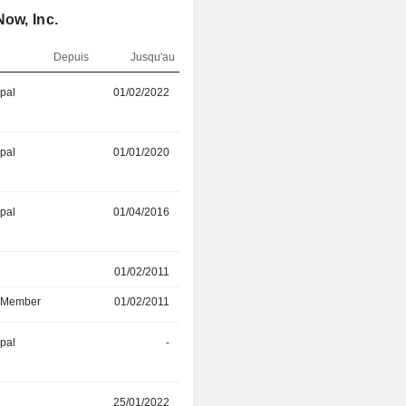
Now, Inc.
Depuis
Jusqu'au
ipal
01/02/2022
01/12/2025
ipal
01/01/2020
01/11/2025
ipal
01/04/2016
01/07/2025
r
01/02/2011
22/05/2025
d Member
01/02/2011
22/05/2025
ipal
-
23/04/2025
25/01/2022
24/07/2024