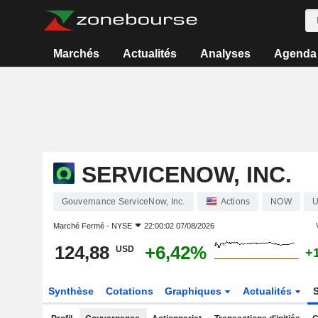
Marchés
Actualités
Analyses
Agenda
SERVICENOW, INC.
Gouvernance ServiceNow, Inc.
Actions
NOW
U
Marché Fermé -
NYSE
22:00:02 07/08/2026
124,88
+6,42%
USD
+
Synthèse
Cotations
Graphiques
Actualités