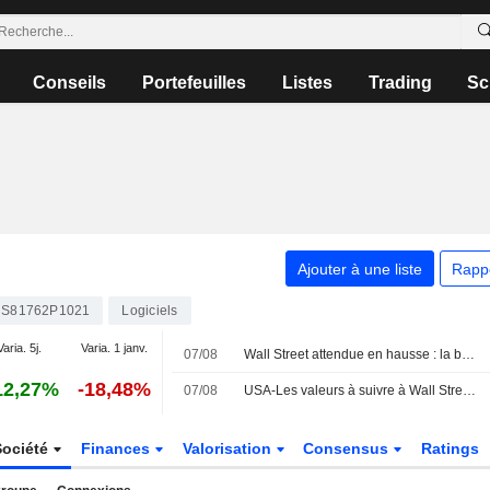
Conseils
Portefeuilles
Listes
Trading
Sc
Ajouter à une liste
Rapp
S81762P1021
Logiciels
Varia. 5j.
Varia. 1 janv.
07/08
Wall Street attendue en hausse : la baisse surprise des créations d'emplois refroidit les anticipations de hausse des taux
12,27%
-18,48%
07/08
USA-Les valeurs à suivre à Wall Street (actualisé)
Société
Finances
Valorisation
Consensus
Ratings