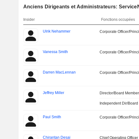
Anciens Dirigeants et Administrateurs: Service
Insider
Fonctions occupées
Ulrik Nehammer
Corporate Officer/Princ
Vanessa Smith
Corporate Officer/Princ
Darren MacLennan
Corporate Officer/Princ
Jeffrey Miller
Director/Board Membe
Independent Dir/Boar
Paul Smith
Corporate Officer/Princ
Chirantan Desai
Chief Operating Officer