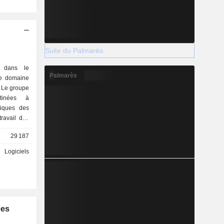
Suite du Palmarès
é dans le
Palmarès
le domaine
. Le groupe
tinées à
tiques des
travail des
s métiers,
29 187
7%) et de
Logiciels
: Amérique
nt-Afrique
ées