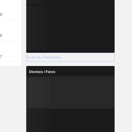
19
16
17
Suite du Palmarès
Devises / Forex