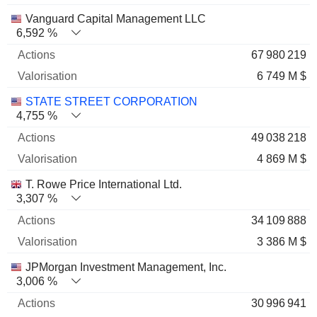
Vanguard Capital Management LLC
6,592 %
67 980 219
6 749 M $
STATE STREET CORPORATION
4,755 %
49 038 218
4 869 M $
T. Rowe Price International Ltd.
3,307 %
34 109 888
3 386 M $
JPMorgan Investment Management, Inc.
3,006 %
30 996 941