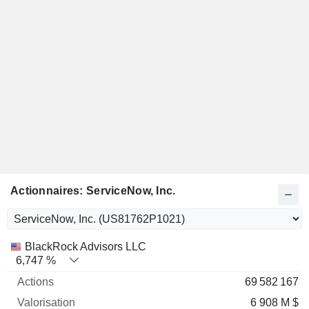
Actionnaires: ServiceNow, Inc.
Nom
Actions
%
Valorisation
BlackRock Advisors LLC
6,747 %
69 582 167
6 908 M $