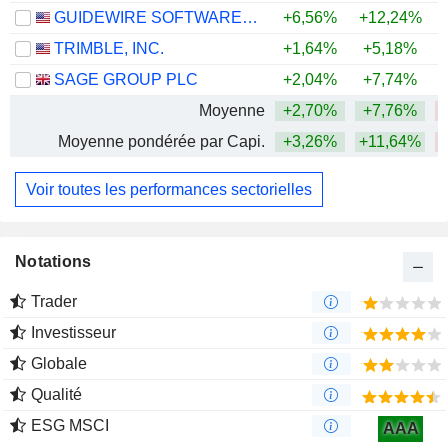
GUIDEWIRE SOFTWARE, INC.
+6,56%
+12,24%
TRIMBLE, INC.
+1,64%
+5,18%
SAGE GROUP PLC
+2,04%
+7,74%
Moyenne
+2,70%
+7,76%
Moyenne pondérée par Capi.
+3,26%
+11,64%
Voir toutes les performances sectorielles
Notations
Trader
Investisseur
Globale
Qualité
ESG MSCI
AAA