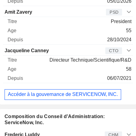
05/01/2026
Amit Zavery
PSD
President
55
28/10/2024
Jacqueline Canney
CTO
Directeur Technique/Scientifique/R&D
58
06/07/2021
Accéder à la gouvernance de SERVICENOW, INC.
Composition du Conseil d'Administration:
ServiceNow, Inc.
Administrateur
Titre
Age
Depuis
Frederic Luddy
CHM