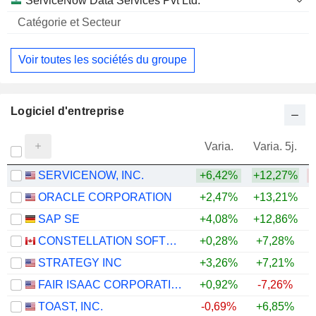
ServiceNow Data Services Pvt Ltd.
Voir toutes les sociétés du groupe
Logiciel d'entreprise
Varia.
Varia. 5j.
SERVICENOW, INC.
+6,42%
+12,27%
ORACLE CORPORATION
+2,47%
+13,21%
SAP SE
+4,08%
+12,86%
CONSTELLATION SOFTWARE INC.
+0,28%
+7,28%
STRATEGY INC
+3,26%
+7,21%
FAIR ISAAC CORPORATION
+0,92%
-7,26%
TOAST, INC.
-0,69%
+6,85%