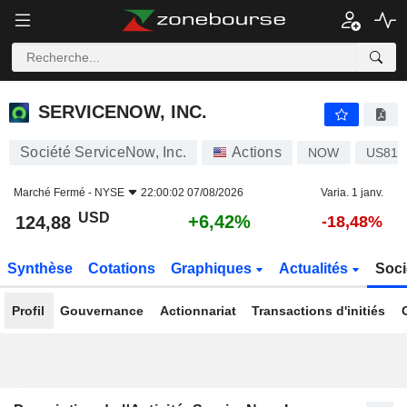
SERVICENOW, INC.
124,88
$
+6,42%
SERVICENOW, INC.
Société ServiceNow, Inc.
Actions
NOW
US817
Marché Fermé -
NYSE
22:00:02 07/08/2026
Varia. 1 janv.
USD
+6,42%
124,88
-18,48%
Synthèse
Cotations
Graphiques
Actualités
Soci
Profil
Gouvernance
Actionnariat
Transactions d'initiés