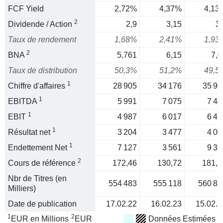
FCF Yield
2,72%
4,37%
4,13
2
Dividende / Action
2,9
3,15
3,
Taux de rendement
1,68%
2,41%
1,93
2
BNA
5,761
6,15
7,0
Taux de distribution
50,3%
51,2%
49,5
1
Chiffre d'affaires
28 905
34 176
35 90
1
EBITDA
5 991
7 075
7 44
1
EBIT
4 987
6 017
6 41
1
Résultat net
3 204
3 477
4 00
1
Endettement Net
7 127
3 561
9 36
2
Cours de référence
172,46
130,72
181,7
Nbr de Titres (en
554 483
555 118
560 85
Milliers)
Date de publication
17.02.22
16.02.23
15.02.2
1
2
EUR en Millions
EUR
Données Estimées