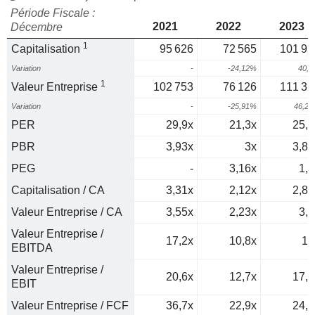
Période Fiscale :
2021
2022
2023
Décembre
1
Capitalisation
95 626
72 565
101 95
Variation
-
-24,12%
40,
1
Valeur Entreprise
102 753
76 126
111 32
Variation
-
-25,91%
46,2
PER
29,9x
21,3x
25,7
PBR
3,93x
3x
3,89
PEG
-
3,16x
1,7
Capitalisation / CA
3,31x
2,12x
2,84
Valeur Entreprise / CA
3,55x
2,23x
3,1
Valeur Entreprise /
17,2x
10,8x
15
EBITDA
Valeur Entreprise /
20,6x
12,7x
17,4
EBIT
Valeur Entreprise / FCF
36,7x
22,9x
24,2