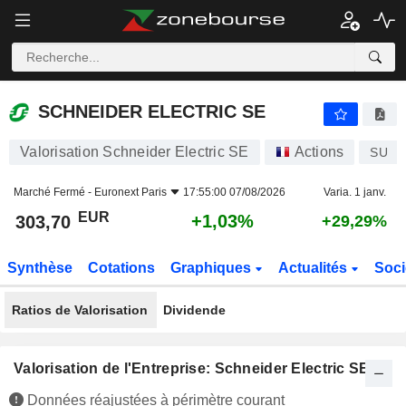
SCHNEIDER ELECTRIC SE
303,70
€
+1,03%
SCHNEIDER ELECTRIC SE
Valorisation Schneider Electric SE
Actions
SU
Marché Fermé -
Euronext Paris
17:55:00 07/08/2026
Varia. 1 janv.
EUR
+1,03%
303,70
+29,29%
Synthèse
Cotations
Graphiques
Actualités
Soci
Ratios de Valorisation
Dividende
Valorisation de l'Entreprise: Schneider Electric SE
Données réajustées à périmètre courant