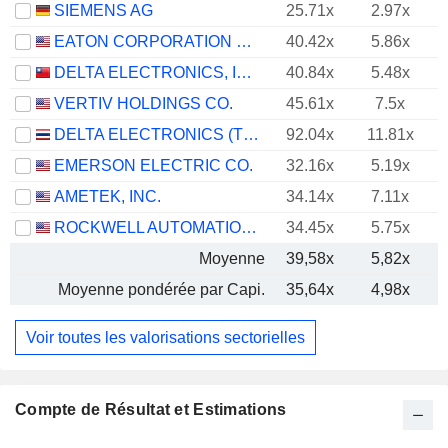
SIEMENS AG
25.71x
2.97x
EATON CORPORATION PLC
40.42x
5.86x
DELTA ELECTRONICS, INC.
40.84x
5.48x
VERTIV HOLDINGS CO.
45.61x
7.5x
DELTA ELECTRONICS (THAILAND)
92.04x
11.81x
EMERSON ELECTRIC CO.
32.16x
5.19x
AMETEK, INC.
34.14x
7.11x
ROCKWELL AUTOMATION, INC.
34.45x
5.75x
Moyenne
39,58x
5,82x
Moyenne pondérée par Capi.
35,64x
4,98x
Voir toutes les valorisations sectorielles
Compte de Résultat et Estimations