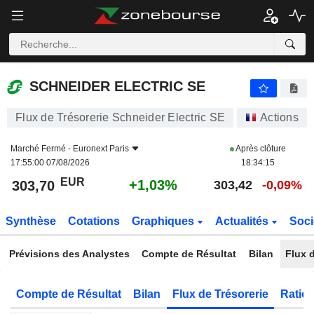
SCHNEIDER ELECTRIC SE
303,70
€
+1,03%
SCHNEIDER ELECTRIC SE
Flux de Trésorerie Schneider Electric SE
Actions
Marché Fermé -
Euronext Paris
Après clôture
17:55:00 07/08/2026
18:34:15
EUR
+1,03%
303,70
303,42
-0,09%
Synthèse
Cotations
Graphiques
Actualités
Soci
Prévisions des Analystes
Compte de Résultat
Bilan
Flux d
Compte de Résultat
Bilan
Flux de Trésorerie
Ratios