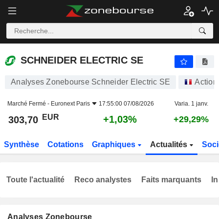
SCHNEIDER ELECTRIC SE
303,70
€
+1,03%
SCHNEIDER ELECTRIC SE
Analyses Zonebourse Schneider Electric SE
Action
Marché Fermé -
Euronext Paris
17:55:00 07/08/2026
Varia. 1 janv.
EUR
+1,03%
303,70
+29,29%
Synthèse
Cotations
Graphiques
Actualités
Soci
Toute l'actualité
Reco analystes
Faits marquants
In
Analyses Zonebourse