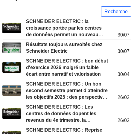
Recherche
SCHNEIDER ELECTRIC : la
croissance portée par les centres
de données permet un nouveau
30/07
relèvement des objectifs ;
Résultats toujours survoltés chez
Schneider reste relativement mieux
Schneider Electric
30/07
positionné
SCHNEIDER ELECTRIC : bon début
d'exercice 2026 malgré un faible
écart entre narratif et valorisation
30/04
SCHNEIDER ELECTRIC : Un bon
second semestre permet d'atteindre
les objectifs 2025 ; des perspectives
26/02
2026 sans surprise mais des
SCHNEIDER ELECTRIC : Les
valorisations raisonnables
centres de données dopent les
revenus du 4e trimestre, la
26/02
rentabilité et la génération de FCF
SCHNEIDER ELECTRIC : Reprise
rassurent