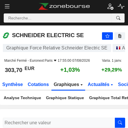
SCHNEIDER ELECTRIC SE
303,70
€
+1,03%
SCHNEIDER ELECTRIC SE
Graphique Force Relative Schneider Electric SE
Ac
Marché Fermé -
Euronext Paris
17:55:00 07/08/2026
Varia. 1 janv.
EUR
+1,03%
303,70
+29,29%
Synthèse
Cotations
Graphiques
Actualités
Soci
Analyse Technique
Graphique Statique
Graphique Total Re