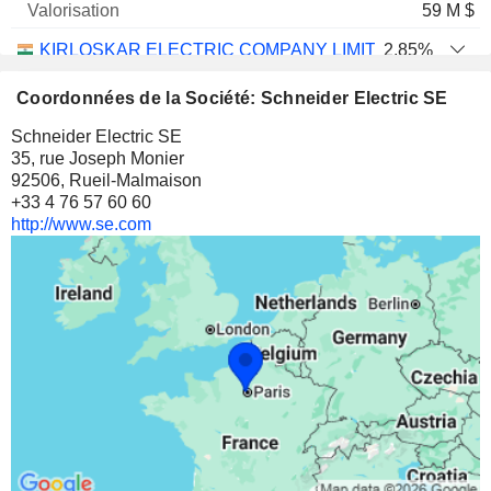
59 M $
KIRLOSKAR ELECTRIC COMPANY LIMITED
2,85%
1 896 044
Coordonnées de la Société: Schneider Electric SE
2,85%
Schneider Electric SE
2 M $
35, rue Joseph Monier
92506, Rueil-Malmaison
+33 4 76 57 60 60
http://www.se.com