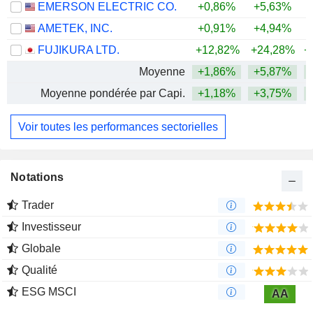
EMERSON ELECTRIC CO.
+0,86%
+5,63%
+
AMETEK, INC.
+0,91%
+4,94%
+
FUJIKURA LTD.
+12,82%
+24,28%
+
Moyenne
+1,86%
+5,87%
+
Moyenne pondérée par Capi.
+1,18%
+3,75%
+
Voir toutes les performances sectorielles
Notations
Trader
Investisseur
Globale
Qualité
ESG MSCI
AA