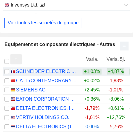
Invensys Ltd.
Electronic Equipment/Instruments
Voir toutes les sociétés du groupe
Equipement et composants électriques - Autres
Varia.
Varia. 5j.
SCHNEIDER ELECTRIC SE
+1,03%
+4,87%
+
CATL (CONTEMPORARY AMPEREX TECHNOLOGY)
+0,02%
-1,83%
+
SIEMENS AG
+2,45%
-1,01%
+
EATON CORPORATION PLC
+0,36%
+8,06%
+
DELTA ELECTRONICS, INC.
-1,79%
+0,61%
+
VERTIV HOLDINGS CO.
-1,01%
+12,76%
+
DELTA ELECTRONICS (THAILAND)
0,00%
-5,76%
+