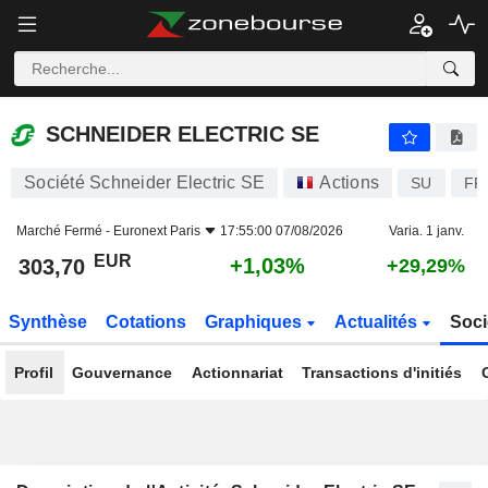
SCHNEIDER ELECTRIC SE
303,70
€
+1,03%
SCHNEIDER ELECTRIC SE
Société Schneider Electric SE
Actions
SU
FR
Marché Fermé -
Euronext Paris
17:55:00 07/08/2026
Varia. 1 janv.
EUR
+1,03%
303,70
+29,29%
Synthèse
Cotations
Graphiques
Actualités
Soci
Profil
Gouvernance
Actionnariat
Transactions d'initiés