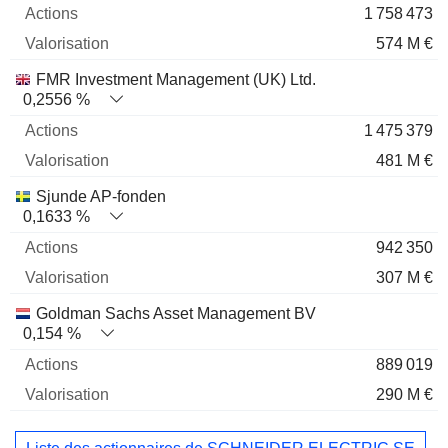
1 758 473
574 M €
FMR Investment Management (UK) Ltd.
0,2556 %
1 475 379
481 M €
Sjunde AP-fonden
0,1633 %
942 350
307 M €
Goldman Sachs Asset Management BV
0,154 %
889 019
290 M €