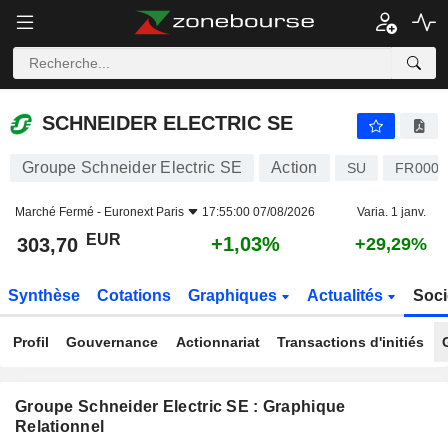
SCHNEIDER ELECTRIC SE
303,70
€
+1,03%
SCHNEIDER ELECTRIC SE
Groupe Schneider Electric SE
Action
SU
FR0000
Marché Fermé -
Euronext Paris
17:55:00 07/08/2026
Varia. 1 janv.
EUR
+1,03%
303,70
+29,29%
Synthèse
Cotations
Graphiques
Actualités
Soci
Profil
Gouvernance
Actionnariat
Transactions d'initiés
Groupe Schneider Electric SE : Graphique
Relationnel