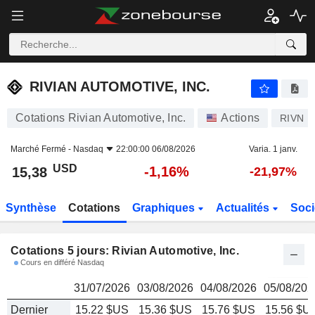
RIVIAN AUTOMOTIVE, INC.
15,38
$
RIVIAN AUTOMOTIVE, INC.
Cotations Rivian Automotive, Inc.
Actions
RIVN
Marché Fermé -
Nasdaq
22:00:00 06/08/2026
Varia. 1 janv.
USD
-1,16%
15,38
-21,97%
Synthèse
Cotations
Graphiques
Actualités
Soci
Cotations 5 jours: Rivian Automotive, Inc.
Cours en différé Nasdaq
31/07/2026
03/08/2026
04/08/2026
05/08/202
Dernier
15.22 $US
15.36 $US
15.76 $US
15.56 $U