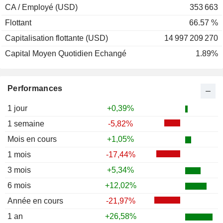
CA / Employé (USD)
353 663
Flottant
66.57 %
Capitalisation flottante (USD)
14 997 209 270
Capital Moyen Quotidien Echangé
1.89%
Performances
1 jour
+0,39%
1 semaine
-5,82%
Mois en cours
+1,05%
1 mois
-17,44%
3 mois
+5,34%
6 mois
+12,02%
Année en cours
-21,97%
1 an
+26,58%