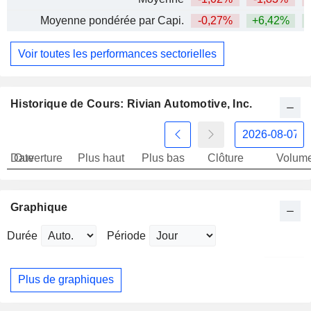
Moyenne pondérée par Capi.
-0,27%
+6,42%
Voir toutes les performances sectorielles
Historique de Cours: Rivian Automotive, Inc.
Date
Ouverture
Plus haut
Plus bas
Clôture
Volum
Graphique
Durée
Période
Plus de graphiques