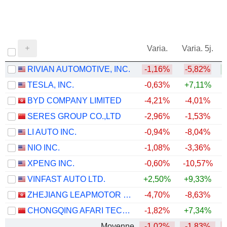
Varia.
Varia. 5j.
RIVIAN AUTOMOTIVE, INC.
-1,16%
-5,82%
+
TESLA, INC.
-0,63%
+7,11%
BYD COMPANY LIMITED
-4,21%
-4,01%
SERES GROUP CO.,LTD
-2,96%
-1,53%
LI AUTO INC.
-0,94%
-8,04%
NIO INC.
-1,08%
-3,36%
XPENG INC.
-0,60%
-10,57%
VINFAST AUTO LTD.
+2,50%
+9,33%
ZHEJIANG LEAPMOTOR TECHNOLOGY CO., LTD.
-4,70%
-8,63%
CHONGQING AFARI TECHNOLOGY CO., LTD.
-1,82%
+7,34%
Moyenne
-1,02%
-1,83%