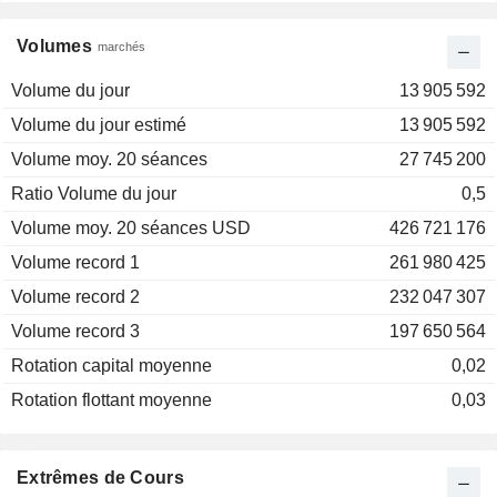
Volumes
marchés
Volume du jour
13 905 592
Volume du jour estimé
13 905 592
Volume moy. 20 séances
27 745 200
Ratio Volume du jour
0,5
Volume moy. 20 séances USD
426 721 176
Volume record 1
261 980 425
Volume record 2
232 047 307
Volume record 3
197 650 564
Rotation capital moyenne
0,02
Rotation flottant moyenne
0,03
Extrêmes de Cours