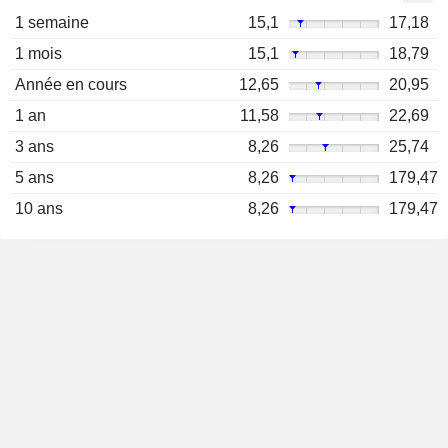
1 semaine
15,1
17,18
1 mois
15,1
18,79
Année en cours
12,65
20,95
1 an
11,58
22,69
3 ans
8,26
25,74
5 ans
8,26
179,47
10 ans
8,26
179,47