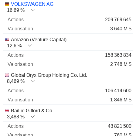
Nom
Actions
%
Valorisation
VOLKSWAGEN AG
16,69 %
209 769 645
3 640 M $
Amazon (Venture Capital)
12,6 %
158 363 834
2 748 M $
Global Oryx Group Holding Co. Ltd.
8,469 %
106 414 600
1 846 M $
Baillie Gifford & Co.
3,488 %
43 821 500
760 M $