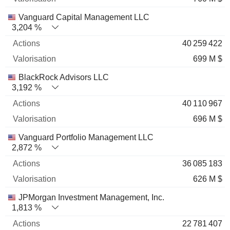
Vanguard Capital Management LLC
3,204 %
40 259 422
699 M $
BlackRock Advisors LLC
3,192 %
40 110 967
696 M $
Vanguard Portfolio Management LLC
2,872 %
36 085 183
626 M $
JPMorgan Investment Management, Inc.
1,813 %
22 781 407