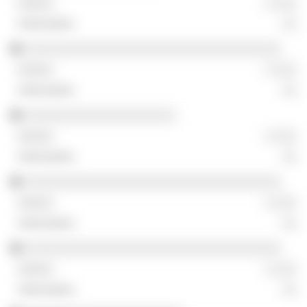
░ ░░░
░░
░░░░░░░░░░░░░░░░░░░░░░░░░░░░░░░░░░
░ ░░░
░░
░░░░░░░░░░░░░░░░░░░░
░ ░░░
░░
░░░░░░░░░░░░░░░░░░░░░░░░░░░░░░░░░░
░ ░░░
░░
░░░░░░░░░░░░░░░░░░░░░░░░░░░░░░░░░░
░ ░░░
░░