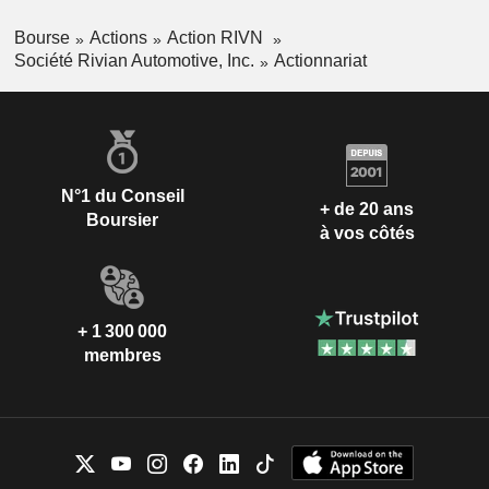
développement de logiciels, ainsi que bien d’autres
Bourse
Actions
Action RIVN
prestations.
Société Rivian Automotive, Inc.
Actionnariat
N°1 du Conseil
+ de 20 ans
Boursier
à vos côtés
+ 1 300 000
membres