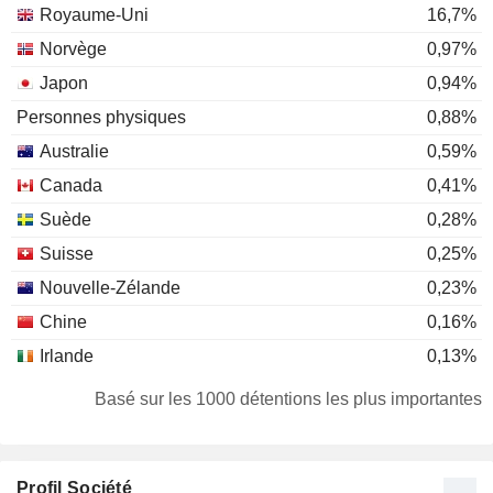
Royaume-Uni
16,7%
Norvège
0,97%
Japon
0,94%
Personnes physiques
0,88%
Australie
0,59%
Canada
0,41%
Suède
0,28%
Suisse
0,25%
Nouvelle-Zélande
0,23%
Chine
0,16%
Irlande
0,13%
France
0,12%
Basé sur les 1000 détentions les plus importantes
Danemark
0,09%
Pays-Bas
0,09%
Profil Société
Corée du Sud
0,05%