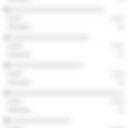
░░░░░░░░░░░░░░░░░░░░░░░░░░░░░░
░ ░░░
░░
░░░░░░░░░░░░░░░░░░░░░░░░░
░ ░░░
░░
░░░░░░░░░░░░░░░░░░░░░░░
░ ░░░
░░
░░░░░░░░░░░░░░░░░░░░░░░░░░░░░░░░░░░░
░ ░░░
░░
░░░░░░░░░░░░░░░░░░░