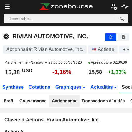
RIVIAN AUTOMOTIVE, INC.
15,38
$
-1,16%
RIVIAN AUTOMOTIVE, INC.
Actionnariat Rivian Automotive, Inc.
Actions
RIV
Marché Fermé -
Nasdaq
22:00:00 06/08/2026
Après clôture
02:00:00
USD
-1,16%
15,38
15,58
+1,33%
Synthèse
Cotations
Graphiques
Actualités
Soci
Profil
Gouvernance
Actionnariat
Transactions d'initiés
Classe d'Actions: Rivian Automotive, Inc.
Flottant
Action A