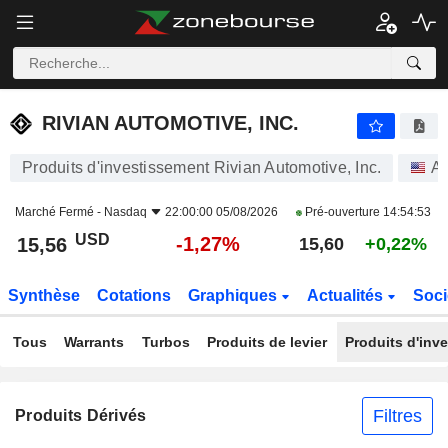
RIVIAN AUTOMOTIVE, INC.
15,56
$
-1,27%
RIVIAN AUTOMOTIVE, INC.
Produits d'investissement Rivian Automotive, Inc.
Ac
Marché Fermé -
Nasdaq
22:00:00 05/08/2026
Pré-ouverture
14:54:53
USD
-1,27%
15,56
15,60
+0,22%
Synthèse
Cotations
Graphiques
Actualités
Soci
Tous
Warrants
Turbos
Produits de levier
Produits d'inv
Filtres
Produits Dérivés