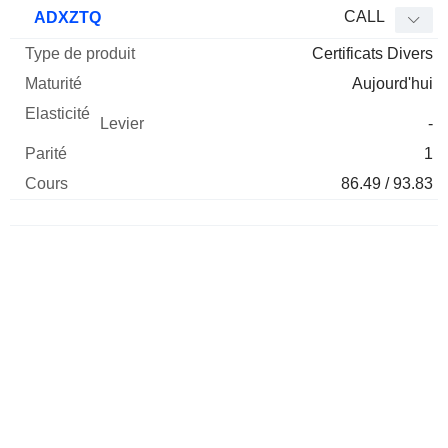
Type
CALL
ADXZTQ
de
Certificats Divers
Mnemo
Type
produit
Maturité
Elasticité
Levier
Parité
Co
Aujourd'hui
-
1
86.49 / 93.83