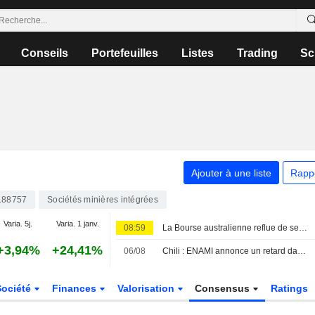
Conseils
Portefeuilles
Listes
Trading
Sc
Ajouter à une liste
Rapp
188757
Sociétés minières intégrées
Varia. 5j.
Varia. 1 janv.
08:59
La Bourse australienne reflue de ses sommets historiques, la hausse du pétrole incitant à la prudence
+3,94%
+24,41%
06/08
Chili : ENAMI annonce un retard dans l'examen par la Chine du projet de lithium de Rio Tinto
Société
Finances
Valorisation
Consensus
Ratings