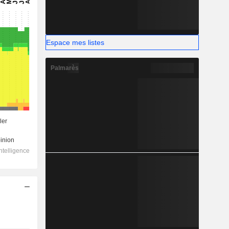
Espace mes listes
Palmarès