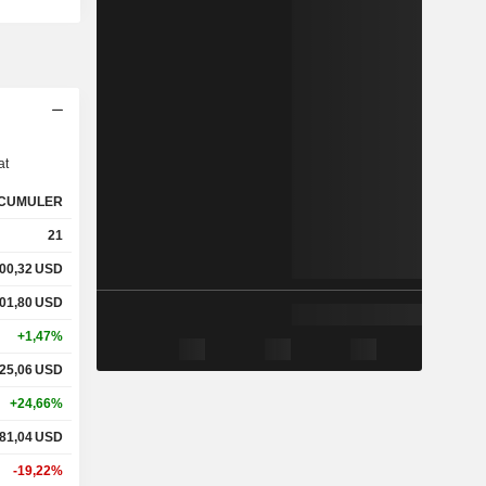
s
at
CUMULER
21
00,32
USD
01,80
USD
+1,47%
25,06
USD
+24,66%
81,04
USD
-19,22%