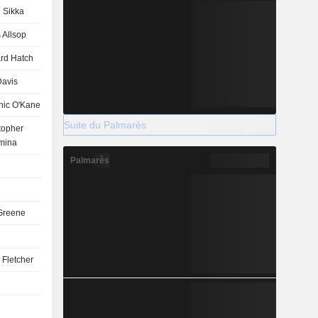
 Sikka
 Allsop
rd Hatch
avis
nic O'Kane
Suite du Palmarès
topher
mina
Palmarès
Greene
Fletcher