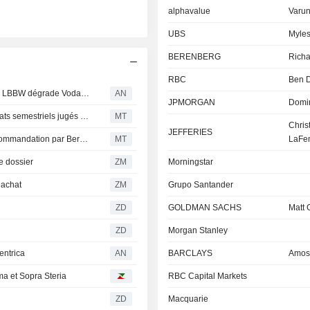
alphavalue
Varun
UBS
Myles
BERENBERG
Richa
RBC
Ben D
Citi et Exane abaissent leur recommandation sur HSBC ; LBBW dégrade Vodafone
AN
JPMORGAN
Domi
Rio Tinto relevé à l'achat par Berenberg après des résultats semestriels jugés " rafraîchissants » ; l'objectif de cours est relevé
MT
Chris
JEFFERIES
L'action Rio Tinto progresse après un relèvement de recommandation par Berenberg
MT
LaFe
e dossier
ZM
Morningstar
 achat
ZM
Grupo Santander
ZD
GOLDMAN SACHS
Matt 
ZD
Morgan Stanley
entrica
AN
BARCLAYS
Amos 
ma et Sopra Steria
RBC Capital Markets
ZD
Macquarie