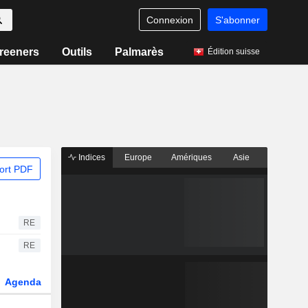
Connexion
S'abonner
reeners
Outils
Palmarès
Édition suisse
Indices
Europe
Amériques
Asie
ort PDF
RE
RE
Agenda
Secteur
Dérivés
Fonds et ETFs