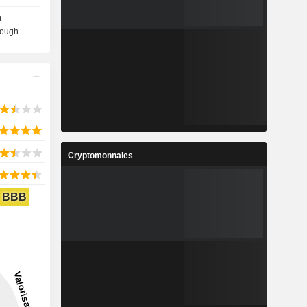
n
lough
Cryptomonnaies
BBB