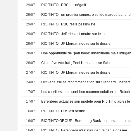
29/07
RIO TINTO : RBC est négatif
29/07
29/07
RIO TINTO : RBC reste pessimiste
29/07
RIO TINTO : Jefferies est neutre sur le titre
29/07
RIO TINTO : JP Morgan neutre sur le dossier
28/07
Une opportunité de "pair trade" inhabituelle mais intriga
28/07
Citi relève Admiral ; Peel Hunt abaisse Sabre
27/07
RIO TINTO : JP Morgan neutre sur le dossier
24/07
UBS abaisse sa recommandation sur Standard Chartere
17/07
17/07
16/07
RIO TINTO : UBS est neutre
16/07
RIO TINTO GROUP : Berenberg Bank toujours neutre sur
16/07
RIO TINTO : Berenberg n'est pas inspiré par le dossier