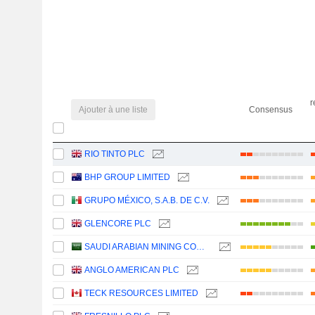
r
Ajouter à une liste
Consensus
RIO TINTO PLC
BHP GROUP LIMITED
GRUPO MÉXICO, S.A.B. DE C.V.
GLENCORE PLC
SAUDI ARABIAN MINING COMPANY (MAADEN)
ANGLO AMERICAN PLC
TECK RESOURCES LIMITED