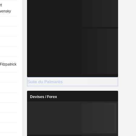
t
wensky
Fitzpatrick
Suite du Palmarès
Devises / Forex