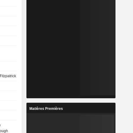
Fitzpatrick
Matières Premières
n
lough