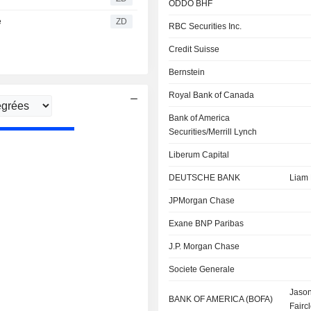
ODDO BHF
e
ZD
RBC Securities Inc.
Credit Suisse
Bernstein
Royal Bank of Canada
Bank of America
Securities/Merrill Lynch
Liberum Capital
DEUTSCHE BANK
Liam 
JPMorgan Chase
Exane BNP Paribas
J.P. Morgan Chase
Societe Generale
Jaso
BANK OF AMERICA (BOFA)
Fairc