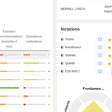
Jaso
MERRILL LYNCH
Fairc
Notations
Évolution
Divergence
ecommandations
Divergence
Ecart obj.
objectif
Trader
analystes 4
estimations
/ dr
analystes
mois
Investisseur
+1,47%
Globale
-4,34%
Qualité
ESG MSCI
-5,45%
+10,35%
+8,5%
-1,51%
-6,34%