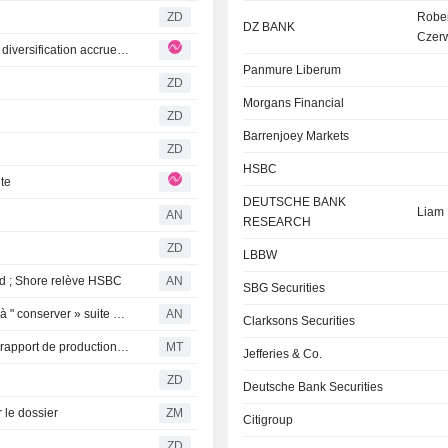
ZD
Rober
DZ BANK
Czer
RIO TINTO : un premier semestre solide marqué par une diversification accrue des bénéfices
Panmure Liberum
ZD
Morgans Financial
ZD
Barrenjoey Markets
ZD
HSBC
nte
DEUTSCHE BANK
Liam 
AN
RESEARCH
ZD
LBBW
d ; Shore relève HSBC
AN
SBG Securities
Les courtiers abaissent leur recommandation sur Rotork à " conserver » suite au rachat par ABB
AN
Clarksons Securities
Berenberg actualise son modèle pour Rio Tinto après le rapport de production du deuxième trimestre ; recommandation "Conserver" maintenue
MT
Jefferies & Co.
ZD
Deutsche Bank Securities
 le dossier
ZM
Citigroup
ZD