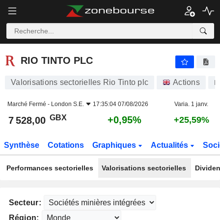
RIO TINTO PLC
7 528,00
p
+0,95%
RIO TINTO PLC
Valorisations sectorielles Rio Tinto plc
Actions
R
Marché Fermé -
London S.E.
17:35:04 07/08/2026
Varia. 1 janv.
GBX
+0,95%
7 528,00
+25,59%
Synthèse
Cotations
Graphiques
Actualités
Soci
Performances sectorielles
Valorisations sectorielles
Dividen
Secteur:
Région: