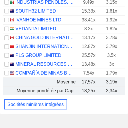
INDUSTRIAS PEÑOLES, S.A.B. DE C.V.
9.49x
3.15x
SOUTH32 LIMITED
15.33x
1.61x
IVANHOE MINES LTD.
38.41x
1.92x
VEDANTA LIMITED
8.3x
1.82x
CHINA GOLD INTERNATIONAL RESOURCES CORP. LTD.
13.17x
3.78x
SHANJIN INTERNATIONAL GOLD CO., LTD.
12.87x
3.79x
PLS GROUP LIMITED
25.57x
3.5x
MINERAL RESOURCES LIMITED
13.48x
3x
COMPAÑÍA DE MINAS BUENAVENTURA S.A.A.
7.54x
1.79x
Moyenne
17,57x
3,19x
Moyenne pondérée par Capi.
18,25x
3,34x
Sociétés minières intégrées