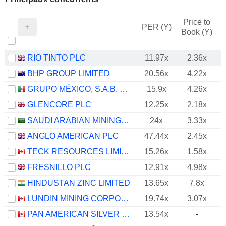
Price to
PER (Y)
Book (Y)
RIO TINTO PLC
11.97x
2.36x
BHP GROUP LIMITED
20.56x
4.22x
GRUPO MÉXICO, S.A.B. DE C.V.
15.9x
4.26x
GLENCORE PLC
12.25x
2.18x
SAUDI ARABIAN MINING COMPANY (MAADEN)
24x
3.33x
ANGLO AMERICAN PLC
47.44x
2.45x
TECK RESOURCES LIMITED
15.26x
1.58x
FRESNILLO PLC
12.91x
4.98x
HINDUSTAN ZINC LIMITED
13.65x
7.8x
LUNDIN MINING CORPORATION
19.74x
3.07x
PAN AMERICAN SILVER CORP.
13.54x
-