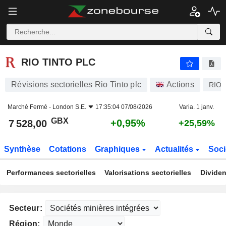
RIO TINTO PLC
7 528,00
p
+0,95%
RIO TINTO PLC
Révisions sectorielles Rio Tinto plc
Actions
RIO
Marché Fermé -
London S.E.
17:35:04 07/08/2026
Varia. 1 janv.
GBX
+0,95%
7 528,00
+25,59%
Synthèse
Cotations
Graphiques
Actualités
Soci
Performances sectorielles
Valorisations sectorielles
Dividen
Secteur:
Région: