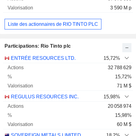
3 590 M p
Liste des actionnaires de RIO TINTO PLC
Participations: Rio Tinto plc
Nom
Actions
%
Valorisation
ENTRÉE RESOURCES LTD.
15,72%
32 788 629
15,72%
71 M $
REGULUS RESOURCES INC.
15,98%
20 058 974
15,98%
60 M $
SOVEREIGN METALS LIMITED
18,2%