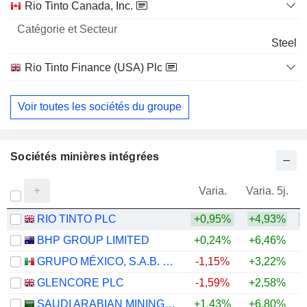
Rio Tinto Canada, Inc.
Steel
Rio Tinto Finance (USA) Plc
Finance/Rental/Leasing
Voir toutes les sociétés du groupe
Sociétés minières intégrées
Varia.
Varia. 5j.
RIO TINTO PLC
+0,95%
+4,93%
+
BHP GROUP LIMITED
+0,24%
+6,46%
+
GRUPO MÉXICO, S.A.B. DE C.V.
-1,15%
+3,22%
+
GLENCORE PLC
-1,59%
+2,58%
+
SAUDI ARABIAN MINING COMPANY (MAADEN)
+1,43%
+6,80%
+