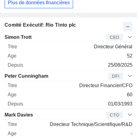
Plus de données financières
Comité Exécutif: Rio Tinto plc
Dirigeant
Titre
Age
Depuis
Simon Trott
CEO
Directeur Général
52
25/08/2025
Peter Cunningham
DFI
Directeur Financier/CFO
60
01/03/1993
Mark Davies
CTO
Directeur Technique/Scientifique/R&D
-