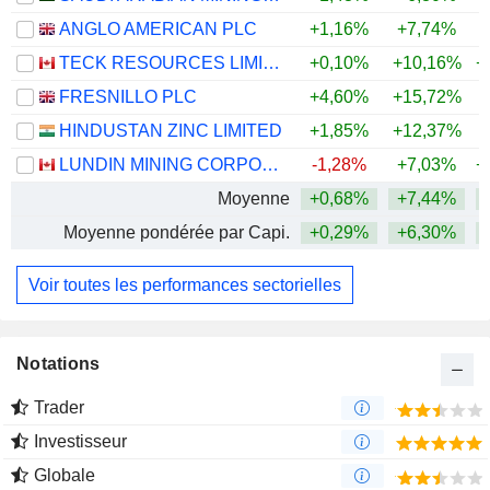
ANGLO AMERICAN PLC
+1,16%
+7,74%
+
TECK RESOURCES LIMITED
+0,10%
+10,16%
+
FRESNILLO PLC
+4,60%
+15,72%
+
HINDUSTAN ZINC LIMITED
+1,85%
+12,37%
+
LUNDIN MINING CORPORATION
-1,28%
+7,03%
+
Moyenne
+0,68%
+7,44%
+
Moyenne pondérée par Capi.
+0,29%
+6,30%
+
Voir toutes les performances sectorielles
Notations
Trader
Investisseur
Globale