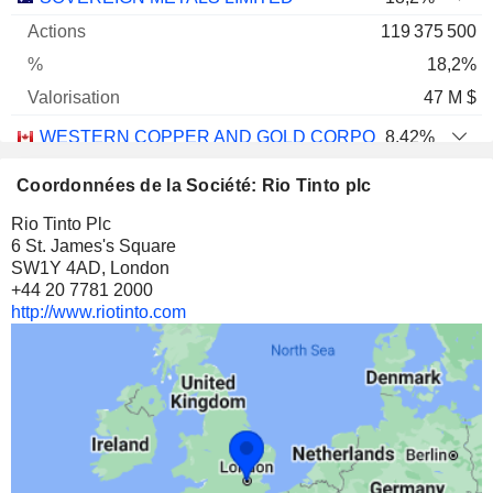
119 375 500
18,2%
47 M $
WESTERN COPPER AND GOLD CORPORATION
8,42%
19 004 925
Coordonnées de la Société: Rio Tinto plc
8,42%
Rio Tinto Plc
43 M $
6 St. James's Square
SW1Y 4AD, London
+44 20 7781 2000
http://www.riotinto.com