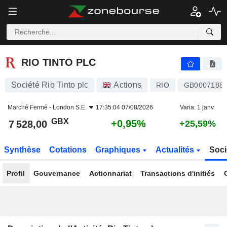
RIO TINTO PLC
7 528,00
p
+0,95%
RIO TINTO PLC
Société Rio Tinto plc
Actions
RIO
GB0007188
Marché Fermé -
London S.E.
17:35:04 07/08/2026
Varia. 1 janv.
GBX
+0,95%
7 528,00
+25,59%
Synthèse
Cotations
Graphiques
Actualités
Soci
Profil
Gouvernance
Actionnariat
Transactions d'initiés