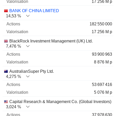
17 256 M p
BANK OF CHINA LIMITED
14,53 %
182 550 000
17 256 M p
BlackRock Investment Management (UK) Ltd.
7,476 %
93 900 963
8 876 M p
AustralianSuper Pty Ltd.
4,275 %
53 697 416
5 076 M p
Capital Research & Management Co. (Global Investors)
3,024 %
37 978 630