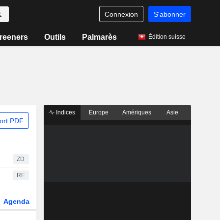
Connexion
S'abonner
reeners
Outils
Palmarès
Édition suisse
Indices
Europe
Amériques
Asie
ort PDF
ZD
RE
Agenda
Secteur
Dérivés
Fonds et ETFs