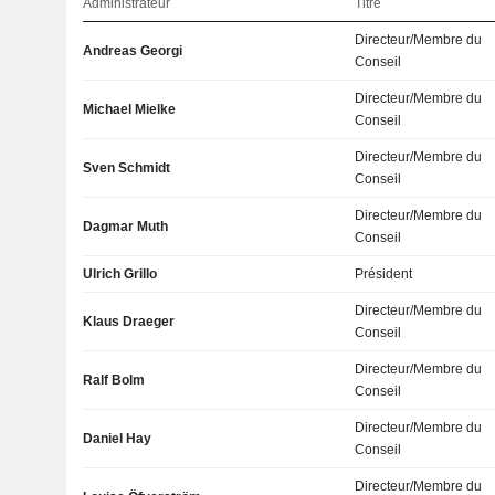
Administrateur
Titre
Directeur/Membre du
Andreas Georgi
Conseil
Directeur/Membre du
Michael Mielke
Conseil
Directeur/Membre du
Sven Schmidt
Conseil
Directeur/Membre du
Dagmar Muth
Conseil
Ulrich Grillo
Président
Directeur/Membre du
Klaus Draeger
Conseil
Directeur/Membre du
Ralf Bolm
Conseil
Directeur/Membre du
Daniel Hay
Conseil
Directeur/Membre du