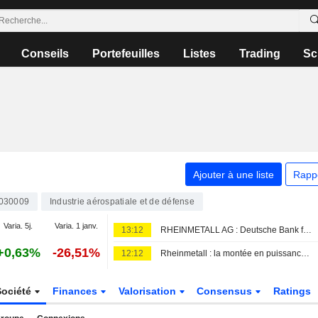
Conseils
Portefeuilles
Listes
Trading
Sc
Ajouter à une liste
Rapp
030009
Industrie aérospatiale et de défense
Varia. 5j.
Varia. 1 janv.
13:12
RHEINMETALL AG : Deutsche Bank favorable sur le dossier
+0,63%
-26,51%
12:12
Rheinmetall : la montée en puissance de la production d'ATACMS prendra du temps alors que les États-Unis reconstituent leurs stocks
Société
Finances
Valorisation
Consensus
Ratings