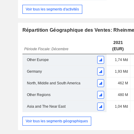
Voir tous les segments d'activités
Répartition Géographique des Ventes: Rheinme
2021
(EUR)
Période Fiscale: Décembre
Other Europe
1,74 Md
Germany
1,93 Md
North, Middle and South America
462 M
Other Regions
480 M
Asia and The Near East
1,04 Md
Voir tous les segments géographiques