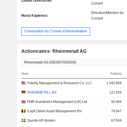
Louise Öfverström
Conseil
Directeur/Membre du
Murat Küplemez
Conseil
Composition du Conseil d'Administration
Actionnaires: Rheinmetall AG
Nom
Actions
Fidelity Management & Research Co. LLC
1 342 609
RHEINMETALL AG
121 504
FMR Investment Management (UK) Ltd.
92 084
Capfi Delen Asset Management NV
78 047
Sjunde AP-fonden
67 934