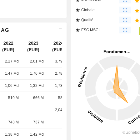
Investisseur
Globale
Qualité
l AG
ESG MSCI
2022
2023
2024
2025
(EUR)
(EUR)
(EUR)
(EUR)
2,27 Md
2,61 Md
3,79 Md
4,99 Md
1,47 Md
1,76 Md
2,78 Md
3,53 Md
1,06 Md
1,32 Md
1,73 Md
2,5 Md
-519 M
-666 M
-587 M
-1,09 Md
-
-
2,04 Md
-
743 M
737 M
-
-
1,38 Md
1,42 Md
-
-