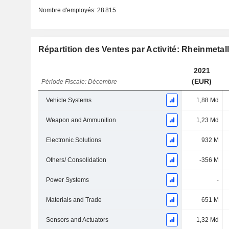
Nombre d'employés:
28 815
Répartition des Ventes par Activité: Rheinmetal
2021
(EUR)
Période Fiscale: Décembre
Vehicle Systems
1,88 Md
Weapon and Ammunition
1,23 Md
Electronic Solutions
932 M
Others/ Consolidation
-356 M
Power Systems
-
Materials and Trade
651 M
Sensors and Actuators
1,32 Md