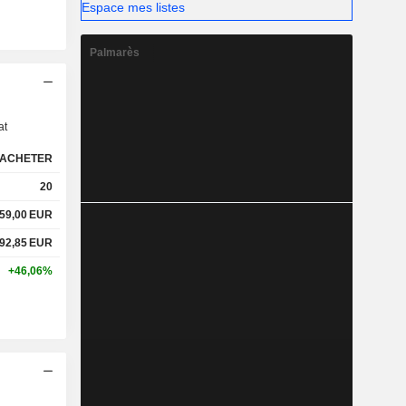
Espace mes listes
Palmarès
s
at
ACHETER
20
159,00
EUR
692,85
EUR
+46,06%