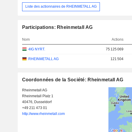
Liste des actionnaires de RHEINMETALL AG
Participations: Rheinmetall AG
Nom
Actions
4IG NYRT.
75 125 069
RHEINMETALL AG
121 504
Coordonnées de la Société: Rheinmetall AG
Rheinmetall AG
Rheinmetall Platz 1
40476, Dusseldorf
+49 211 473 01
http://www.rheinmetall.com