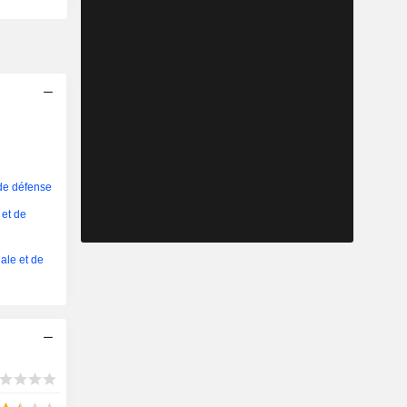
 de défense
 et de
iale et de