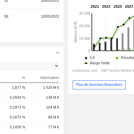
51
10/05/2022
56
10/05/2022
%
Valorisation
Plus de données financières
2,877 %
1 520 M €
0,2604 %
138 M €
0,1973 %
104 M €
0,1673 %
88 M €
0,1456 %
77 M €