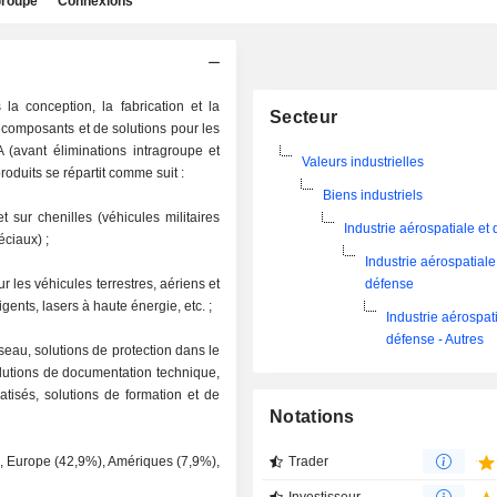
roupe
Connexions
la conception, la fabrication et la
Secteur
composants et de solutions pour les
CA (avant éliminations intragroupe et
Valeurs industrielles
roduits se répartit comme suit :
Biens industriels
 sur chenilles (véhicules militaires
Industrie aérospatiale et
éciaux) ;
Industrie aérospatiale
 les véhicules terrestres, aériens et
défense
igents, lasers à haute énergie, etc. ;
Industrie aérospat
défense - Autres
seau, solutions de protection dans le
lutions de documentation technique,
atisés, solutions de formation et de
Notations
), Europe (42,9%), Amériques (7,9%),
Trader