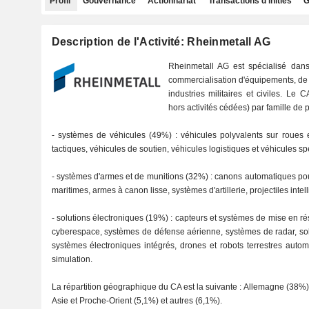
Profil
Gouvernance
Actionnariat
Transactions d'initiés
G
Description de l'Activité: Rheinmetall AG
Rheinmetall AG est spécialisé dans 
commercialisation d'équipements, de 
industries militaires et civiles. Le 
hors activités cédées) par famille de p
- systèmes de véhicules (49%) : véhicules polyvalents sur roues et
tactiques, véhicules de soutien, véhicules logistiques et véhicules sp
- systèmes d'armes et de munitions (32%) : canons automatiques pour
maritimes, armes à canon lisse, systèmes d'artillerie, projectiles intell
- solutions électroniques (19%) : capteurs et systèmes de mise en ré
cyberespace, systèmes de défense aérienne, systèmes de radar, so
systèmes électroniques intégrés, drones et robots terrestres autom
simulation.
La répartition géographique du CA est la suivante : Allemagne (38%
Asie et Proche-Orient (5,1%) et autres (6,1%).