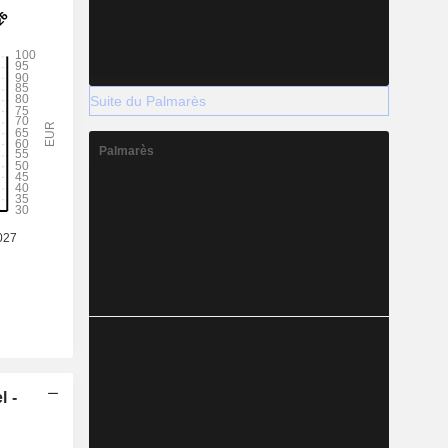
Suite du Palmarès
Palmarès
l -