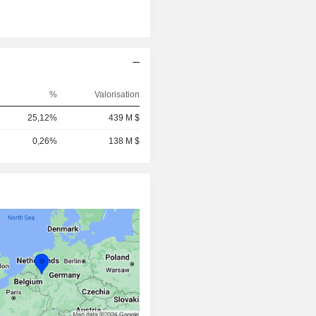
%
Valorisation
25,12%
439 M $
0,26%
138 M $