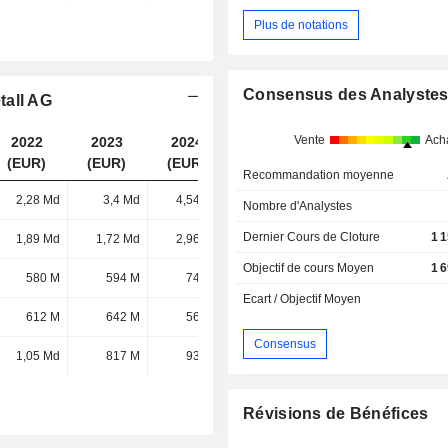
Plus de notations
Consensus des Analyste
tall AG
Vente
Ach
2022
2023
2024
2025
(EUR)
(EUR)
(EUR)
(EUR)
Recommandation moyenne
2,28 Md
3,4 Md
4,54 Md
4,26 Md
Nombre d'Analystes
Dernier Cours de Cloture
1 
1,89 Md
1,72 Md
2,96 Md
3,77 Md
Objectif de cours Moyen
1 
580 M
594 M
746 M
788 M
Ecart / Objectif Moyen
612 M
642 M
566 M
602 M
Consensus
1,05 Md
817 M
933 M
506 M
Révisions de Bénéfices