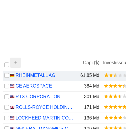
Capi.($)
Investisseur
RHEINMETALL AG
61,85 Md
GE AEROSPACE
384 Md
RTX CORPORATION
301 Md
ROLLS-ROYCE HOLDINGS PLC
171 Md
LOCKHEED MARTIN CORPORATION
136 Md
GENERAL DYNAMICS CORPORATION
106 Md