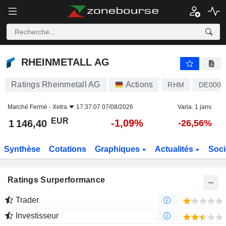
RHEINMETALL AG
1 146,40
€
-1,09%
RHEINMETALL AG
Ratings Rheinmetall AG
Actions
RHM
DE0007
Marché Fermé -
Xetra
17:37:07 07/08/2026
Varia. 1 janv.
EUR
-1,09%
1 146,40
-26,56%
Synthèse
Cotations
Graphiques
Actualités
Soci
Ratings Surperformance
Trader
Investisseur