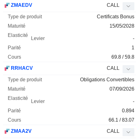
Type
ZMAEDV
CALL
de
Certificats Bonus
Mnemo
Type
produit
Maturité
Elasticité
Levier
Parité
Co
15/05/2028
-
1
69.8 / 59.8
RRHACV
CALL
Obligations Convertibles
07/09/2026
-
0.894
66.1 / 83.07
ZMAA2V
CALL