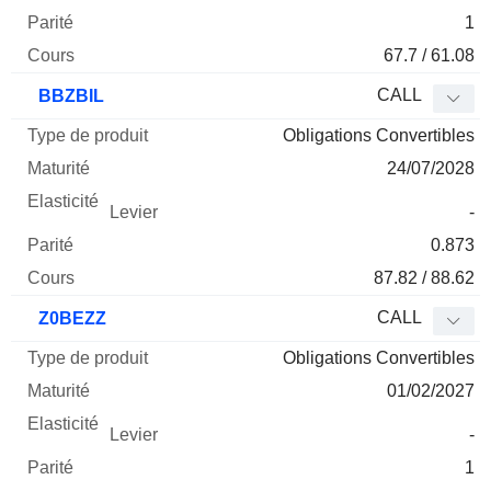
1
67.7 / 61.08
CALL
BBZBIL
Obligations Convertibles
24/07/2028
-
0.873
87.82 / 88.62
CALL
Z0BEZZ
Obligations Convertibles
01/02/2027
-
1