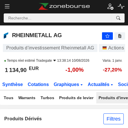
RHEINMETALL AG
1 134,90
€
-1,00%
RHEINMETALL AG
Produits d'investissement Rheinmetall AG
Actions
Temps réel estimé
Tradegate
13:38:14 10/08/2026
Varia. 1 janv.
EUR
-1,00%
1 134,90
-27,20%
Synthèse
Cotations
Graphiques
Actualités
Soci
Tous
Warrants
Turbos
Produits de levier
Produits d'inv
Filtres
Produits Dérivés