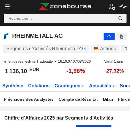
RHEINMETALL AG
1 136,10
€
-1,98%
RHEINMETALL AG
Segments d'Activités Rheinmetall AG
Actions
R
Temps réel estimé
Tradegate
16:10:07 07/08/2026
Varia. 1 janv.
EUR
-1,98%
1 136,10
-27,32%
Synthèse
Cotations
Graphiques
Actualités
Soci
Prévisions des Analystes
Compte de Résultat
Bilan
Flux d
Chiffre d'Affaires 2025 par Segments d'Activités