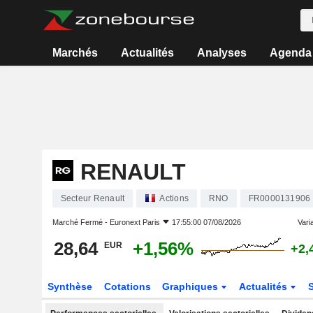
Marchés
Actualités
Analyses
Agenda
RENAULT
Secteur Renault
Actions
RNO
FR0000131906
Marché Fermé -
Euronext Paris
17:55:00 07/08/2026
Varia
28,64
+1,56%
EUR
+2,
Synthèse
Cotations
Graphiques
Actualités