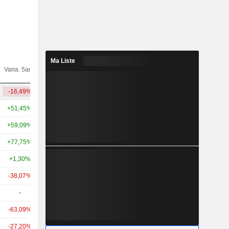
Ma Liste
Varia.
Varia. 5ans
Capi.($)
10ans
-16,49%
-62,86%
8,84 Md
+51,45%
+154,27%
223 Md
+59,09%
+184,35%
76,29 Md
+77,75%
+197,37%
65,43 Md
+1,30%
+14,68%
54,99 Md
-38,07%
-22,85%
49,84 Md
-
-
45,71 Md
-63,09%
-38,48%
43,92 Md
-27,20%
-23,28%
40,45 Md