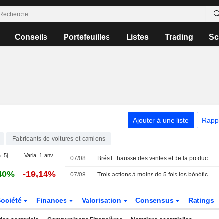
Conseils
Portefeuilles
Listes
Trading
Sc
Ajouter à une liste
Rapp
Fabricants de voitures et camions
. 5j.
Varia. 1 janv.
07/08
Brésil : hausse des ventes et de la production automobile en juillet
40%
-19,14%
07/08
Trois actions à moins de 5 fois les bénéfices, et alors ?
Société
Finances
Valorisation
Consensus
Ratings