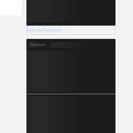
Suite du Palmarès
Palmarès