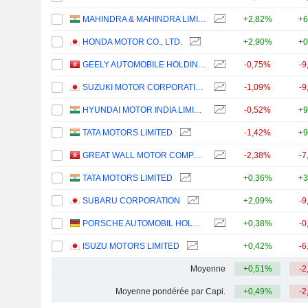
MAHINDRA & MAHINDRA LIMITED
+2,82%
+6
HONDA MOTOR CO., LTD.
+2,90%
+0
GEELY AUTOMOBILE HOLDINGS LIMITED
-0,75%
-9
SUZUKI MOTOR CORPORATION
-1,09%
-9
HYUNDAI MOTOR INDIA LIMITED
-0,52%
+9
TATA MOTORS LIMITED
-1,42%
+9
GREAT WALL MOTOR COMPANY LIMITED
-2,38%
-7
TATA MOTORS LIMITED
+0,36%
+3
SUBARU CORPORATION
+2,09%
-9
PORSCHE AUTOMOBIL HOLDING SE
+0,38%
-0
ISUZU MOTORS LIMITED
+0,42%
-6
Moyenne
+0,51%
-2
Moyenne pondérée par Capi.
+0,49%
-2