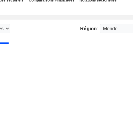
des sectoriels
Comparaisons Financières
Notations sectorielles
Région: