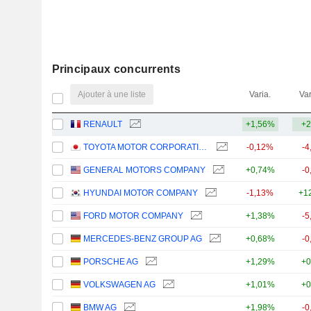
Principaux concurrents
Ajouter à une liste
Varia.
Var
RENAULT
+1,56%
+2
TOYOTA MOTOR CORPORATION
-0,12%
-4
GENERAL MOTORS COMPANY
+0,74%
-0
HYUNDAI MOTOR COMPANY
-1,13%
+1
FORD MOTOR COMPANY
+1,38%
-5
MERCEDES-BENZ GROUP AG
+0,68%
-0
PORSCHE AG
+1,29%
+0
VOLKSWAGEN AG
+1,01%
+0
BMW AG
+1,98%
-0