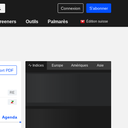
Connexion
S'abonner
reeners
Outils
Palmarès
Édition suisse
Indices
Europe
Amériques
Asie
ort PDF
RE
Agenda
Secteur
Dérivés
Fonds et ETFs