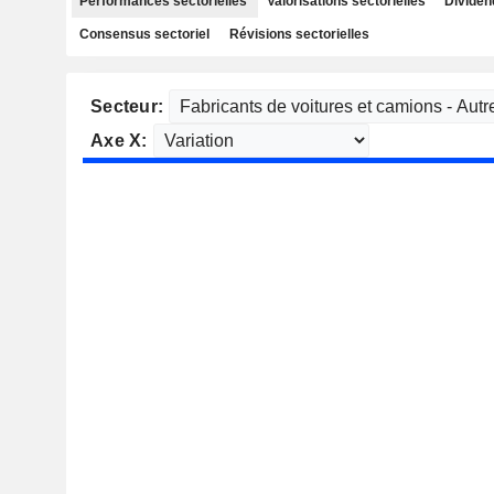
Performances sectorielles
Valorisations sectorielles
Dividen
Consensus sectoriel
Révisions sectorielles
Secteur:
Axe X: