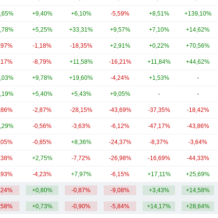
,65%
+9,40%
+6,10%
-5,59%
+8,51%
+139,10%
,78%
+5,25%
+33,31%
+9,57%
+7,10%
+14,62%
,97%
-1,18%
-18,35%
+2,91%
+0,22%
+70,56%
,17%
-8,79%
+11,58%
-16,21%
+11,84%
+44,62%
,03%
+9,78%
+19,60%
-4,24%
+1,53%
-
,19%
+5,40%
+5,43%
+9,05%
-
-
,86%
-2,87%
-28,15%
-43,69%
-37,35%
-18,42%
,29%
-0,56%
-3,63%
-6,12%
-47,17%
-43,86%
,05%
-0,85%
+8,36%
-24,37%
-8,37%
-3,64%
,38%
+2,75%
-7,72%
-26,98%
-16,69%
-44,33%
,93%
-4,23%
+7,97%
-6,15%
+17,11%
+25,69%
,24%
+0,80%
-0,87%
-9,08%
+3,43%
+14,58%
,58%
+0,73%
-0,90%
-5,84%
+14,17%
+28,64%