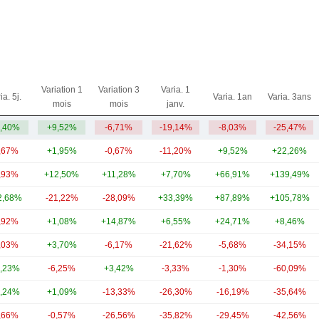
Variation 1
Variation 3
Varia. 1
ia. 5j.
Varia. 1an
Varia. 3ans
mois
mois
janv.
,40%
+9,52%
-6,71%
-19,14%
-8,03%
-25,47%
,67%
+1,95%
-0,67%
-11,20%
+9,52%
+22,26%
,93%
+12,50%
+11,28%
+7,70%
+66,91%
+139,49%
2,68%
-21,22%
-28,09%
+33,39%
+87,89%
+105,78%
,92%
+1,08%
+14,87%
+6,55%
+24,71%
+8,46%
,03%
+3,70%
-6,17%
-21,62%
-5,68%
-34,15%
,23%
-6,25%
+3,42%
-3,33%
-1,30%
-60,09%
,24%
+1,09%
-13,33%
-26,30%
-16,19%
-35,64%
,66%
-0,57%
-26,56%
-35,82%
-29,45%
-42,56%