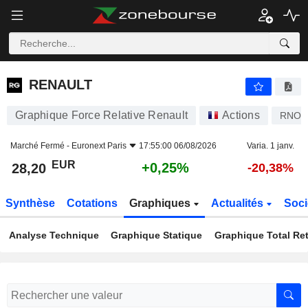
RENAULT
28,20
€
+0,25%
RENAULT
Graphique Force Relative Renault
Actions
RNO
Marché Fermé -
Euronext Paris
17:55:00 06/08/2026
Varia. 1 janv.
EUR
+0,25%
28,20
-20,38%
Synthèse
Cotations
Graphiques
Actualités
Soci
Analyse Technique
Graphique Statique
Graphique Total Re