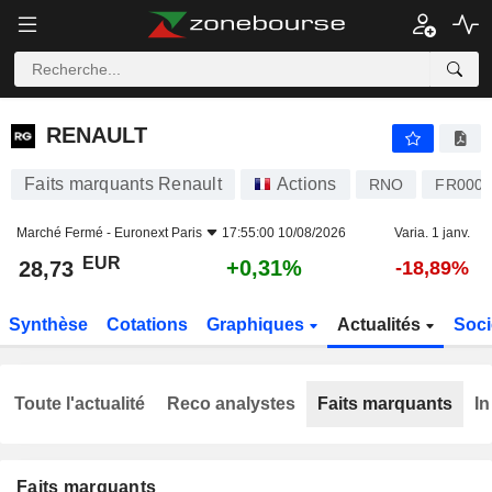
RENAULT
28,73
€
+0,31%
RENAULT
Faits marquants Renault
Actions
RNO
FR0000
Marché Fermé -
Euronext Paris
17:55:00 10/08/2026
Varia. 1 janv.
EUR
+0,31%
28,73
-18,89%
Synthèse
Cotations
Graphiques
Actualités
Soci
Toute l'actualité
Reco analystes
Faits marquants
In
Faits marquants