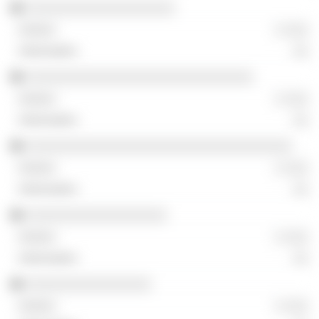
░░░░░░░░░░░░░░░░░░░
░ ░░░
░░
░░░░░░░░░░░░░░░░░░░░░░░░░░░░░
░ ░░░
░░
░░░░░░░░░░░░░░░░░░░░░░░░░░░░░░░░░░
░ ░░░
░░
░░░░░░░░░░░░░░░░░░
░ ░░░
░░
░░░░░░░░░░░░░░░░
░ ░░░