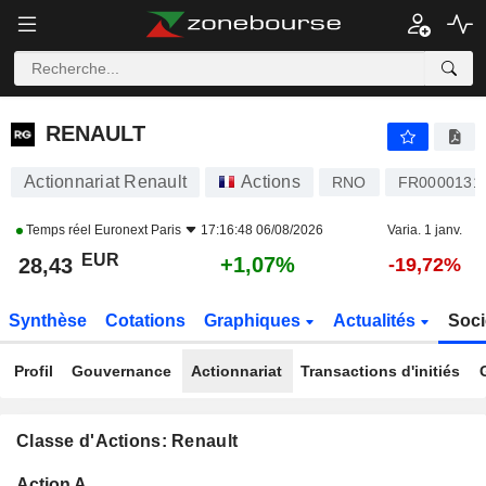
RENAULT
28,43
€
+1,07%
RENAULT
Actionnariat Renault
Actions
RNO
FR0000131
Temps réel
Euronext Paris
17:16:48 06/08/2026
Varia. 1 janv.
EUR
+1,07%
28,43
-19,72%
Synthèse
Cotations
Graphiques
Actualités
Soci
Profil
Gouvernance
Actionnariat
Transactions d'initiés
Classe d'Actions: Renault
Flottant
Action A