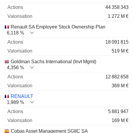
44 358 343
1 272 M €
Renault SA Employee Stock Ownership Plan
6,118 %
18 091 815
519 M €
Goldman Sachs International (Invt Mgmt)
4,356 %
12 882 658
369 M €
RENAULT
1,989 %
5 881 947
169 M €
Cobas Asset Management SGIIC SA