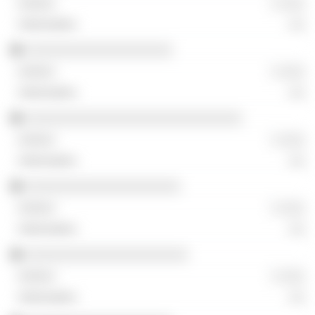
░ ░░░
░░
░░░░░░░░░░░░░░░░░░░
░ ░░░
░░
░░░░░░░░░░░░░░░░░░░░░░░░░░░░
░ ░░░
░░
░░░░░░░░░░░░░░░░░░░░
░ ░░░
░░
░░░░░░░░░░░░░░░░░░░░░
░ ░░░
░░