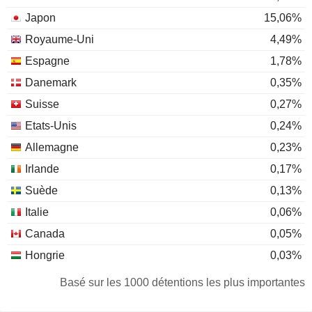
Japon
15,06%
Royaume-Uni
4,49%
Espagne
1,78%
Danemark
0,35%
Suisse
0,27%
Etats-Unis
0,24%
Allemagne
0,23%
Irlande
0,17%
Suède
0,13%
Italie
0,06%
Canada
0,05%
Hongrie
0,03%
Luxembourg
0,03%
Basé sur les 1000 détentions les plus importantes
Afrique du Sud
0,02%