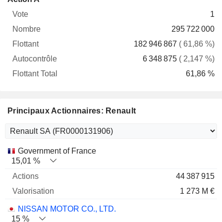
Vote
Nombre
Flottant
Autocontrôle
Total
1
295 722 000
182 946 867
( 61,86 %)
6 348 875
( 2,147 %)
61,86 %
Principaux Actionnaires: Renault
Nom
Actions
%
Valorisation
Government of France
15,01 %
44 387 915
1 273 M €
NISSAN MOTOR CO., LTD.
15 %