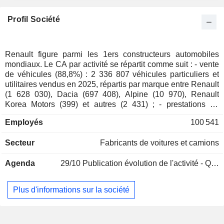
Pays-Bas
0,01%
Profil Société
Hong Kong
0,01%
Autriche
0,01%
Renault figure parmi les 1ers constructeurs automobiles
mondiaux. Le CA par activité se répartit comme suit : - vente
de véhicules (88,8%) : 2 336 807 véhicules particuliers et
utilitaires vendus en 2025, répartis par marque entre Renault
(1 628 030), Dacia (697 408), Alpine (10 970), Renault
Korea Motors (399) et autres (2 431) ; - prestations de
services (11,1%) : prestations de financement des ventes
Employés
100 541
(achat, location, crédit-bail, etc.), de services associés
(entretien, extension de garantie, assistance, etc.) et de
Secteur
Fabricants de voitures et camions
services de mobilité. A fin 2025, le groupe dispose de 25
sites industriels dans le monde. La répartition géographique
Agenda
29/10
Publication évolution de l'activité - Q3 2026
du CA est la suivante : France (28,5%), Europe (50,6%),
Amériques (8,2%), Eurasie (5%), Asie-Pacifique (4,3%),
Afrique et Moyen Orient (3,4%).
Plus d'informations sur la société