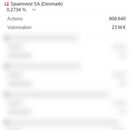
Sparinvest SA (Denmark)
0,2734 %
808 640
23 M €
░░░░░░░░░░░░░░░░░░░░░
░ ░░░
░░
░░░░░░░░░░░░░░░░░░░░░░
░ ░░░
░░
░░░░░░░░░░░░░░░░░░░░░░░░░░░░░░░
░ ░░░
░░
░░░░░░░░░░░░░░░░░░░░░░░░░░░░░░░░░░