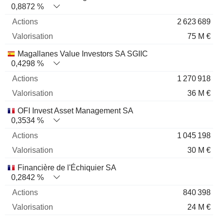
0,8872 %
2 623 689
75 M €
Magallanes Value Investors SA SGIIC
0,4298 %
1 270 918
36 M €
OFI Invest Asset Management SA
0,3534 %
1 045 198
30 M €
Financière de l'Échiquier SA
0,2842 %
840 398
24 M €