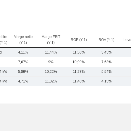
iffre
Marge nette
Marge EBIT
ROE (Y-1)
ROA (Y-1)
Leve
 (Y-1)
(Y-1)
(Y-1)
d
4,11%
11,44%
11,56%
3,45%
M
7,67%
9%
10,99%
7,63%
4 Md
5,89%
10,22%
11,27%
5,54%
4 Md
4,71%
11,02%
11,46%
4,15%