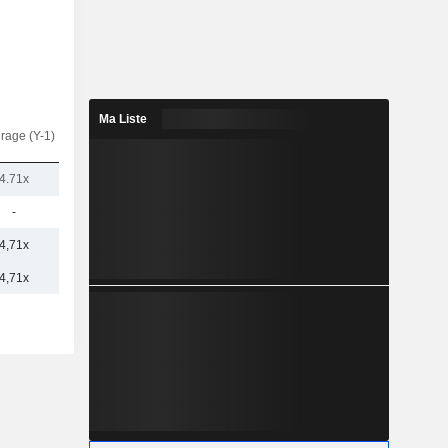
Ma Liste
rage (Y-1)
4.71x
-
4,71x
4,71x