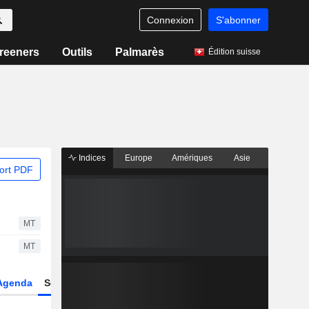
Connexion
S'abonner
reeners
Outils
Palmarès
Édition suisse
Indices
Europe
Amériques
Asie
ort PDF
MT
MT
Agenda
Secteur
Dérivés
Fonds et ETFs