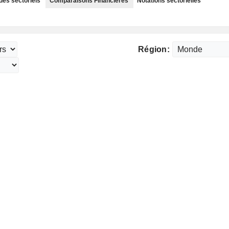
des sectoriels
Comparaisons Financières
Notations sectorielles
Région: