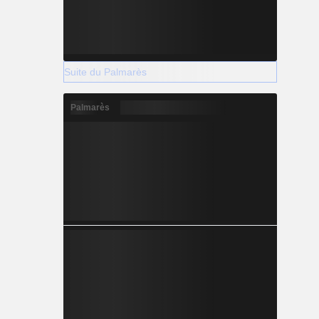
Suite du Palmarès
Palmarès