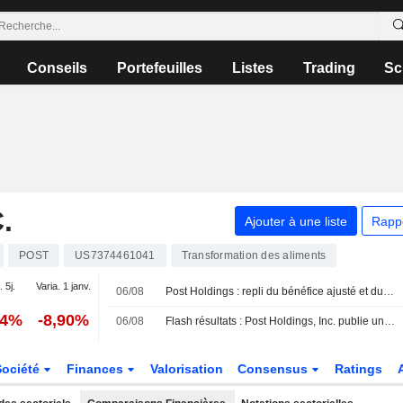
Conseils
Portefeuilles
Listes
Trading
Sc
.
Ajouter à une liste
Rapp
POST
US7374461041
Transformation des aliments
. 5j.
Varia. 1 janv.
06/08
Post Holdings : repli du bénéfice ajusté et du chiffre d'affaires au troisième trimestre
94%
-8,90%
06/08
Flash résultats : Post Holdings, Inc. publie un chiffre d'affaires de 1,95 milliard de dollars au troisième trimestre, contre 2,02 milliards de dollars attendus par le consensus FactSet
Société
Finances
Valorisation
Consensus
Ratings