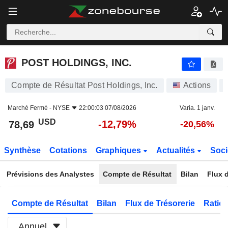
POST HOLDINGS, INC.
78,69
$
-12,79%
POST HOLDINGS, INC.
Compte de Résultat Post Holdings, Inc.
Actions
Marché Fermé -
NYSE
22:00:03 07/08/2026
Varia. 1 janv.
USD
-12,79%
78,69
-20,56%
Synthèse
Cotations
Graphiques
Actualités
Soci
Prévisions des Analystes
Compte de Résultat
Bilan
Flux d
Compte de Résultat
Bilan
Flux de Trésorerie
Ratios
Annuel