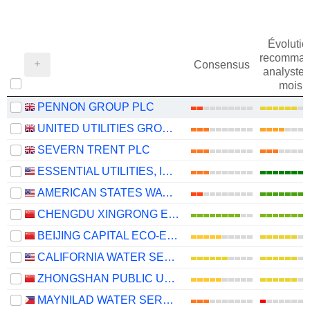
Évolutio
recomman
Consensus
analystes
mois
PENNON GROUP PLC
UNITED UTILITIES GROUP PLC
SEVERN TRENT PLC
ESSENTIAL UTILITIES, INC.
AMERICAN STATES WATER COMPANY
CHENGDU XINGRONG ENVIRONMENT CO., LTD.
BEIJING CAPITAL ECO-ENVIRONMENT PROTECTION GROUP CO., LTD.
CALIFORNIA WATER SERVICE GROUP
ZHONGSHAN PUBLIC UTILITIES GROUP CO.,LTD
MAYNILAD WATER SERVICES, INC.