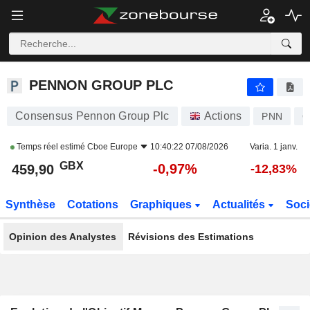
PENNON GROUP PLC
459,90
p
-0,97%
PENNON GROUP PLC
Consensus Pennon Group Plc
Actions
PNN
G
Temps réel estimé
Cboe Europe
10:40:22 07/08/2026
Varia. 1 janv.
GBX
-0,97%
459,90
-12,83%
Synthèse
Cotations
Graphiques
Actualités
Soci
Opinion des Analystes
Révisions des Estimations