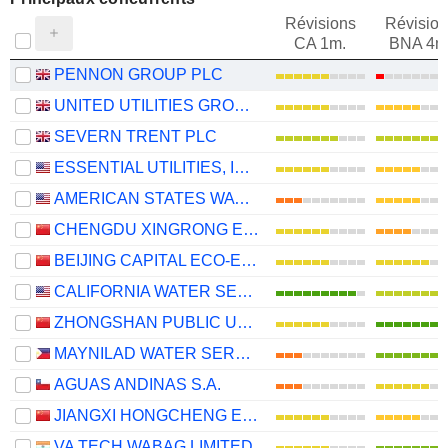
Révisions
Révision
CA 1m.
BNA 4m
PENNON GROUP PLC
UNITED UTILITIES GROUP PLC
SEVERN TRENT PLC
ESSENTIAL UTILITIES, INC.
AMERICAN STATES WATER COMPANY
CHENGDU XINGRONG ENVIRONMENT CO., LTD.
BEIJING CAPITAL ECO-ENVIRONMENT PROTECTION GROUP CO., LTD.
CALIFORNIA WATER SERVICE GROUP
ZHONGSHAN PUBLIC UTILITIES GROUP CO.,LTD
MAYNILAD WATER SERVICES, INC.
AGUAS ANDINAS S.A.
JIANGXI HONGCHENG ENVIRONMENT CO.,LTD.
VA TECH WABAG LIMITED