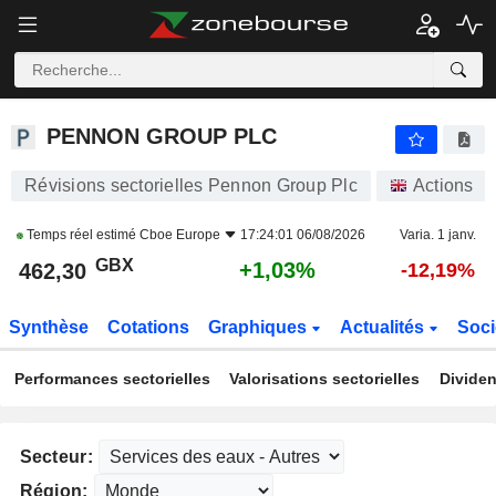
PENNON GROUP PLC
462,30
p
+1,03%
PENNON GROUP PLC
Révisions sectorielles Pennon Group Plc
Actions
Temps réel estimé
Cboe Europe
17:24:01 06/08/2026
Varia. 1 janv.
GBX
+1,03%
462,30
-12,19%
Synthèse
Cotations
Graphiques
Actualités
Soci
Performances sectorielles
Valorisations sectorielles
Dividen
Secteur:
Région: