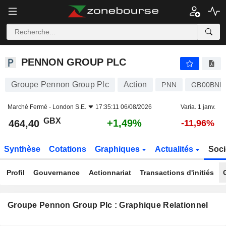
PENNON GROUP PLC
464,40
p
+1,49%
PENNON GROUP PLC
Groupe Pennon Group Plc
Action
PNN
GB00BNN
Marché Fermé -
London S.E.
17:35:11 06/08/2026
Varia. 1 janv.
GBX
+1,49%
464,40
-11,96%
Synthèse
Cotations
Graphiques
Actualités
Soci
Profil
Gouvernance
Actionnariat
Transactions d'initiés
Groupe Pennon Group Plc : Graphique Relationnel