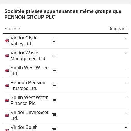
Sociétés privées appartenant au même groupe que
PENNON GROUP PLC
Société
Dirigeant
Viridor Clyde
-
Valley Ltd.
Viridor Waste
-
Management Ltd.
South West Water
-
Ltd.
Pennon Pension
-
Trustees Ltd.
South West Water
-
Finance Plc
Viridor EnviroScot
-
Ltd.
Viridor South
-