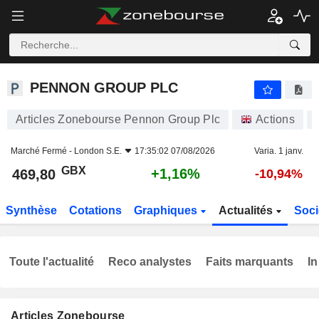
PENNON GROUP PLC
469,80
p
+1,16%
PENNON GROUP PLC
Articles Zonebourse Pennon Group Plc
Actions
Marché Fermé -
London S.E.
17:35:02 07/08/2026
Varia. 1 janv.
GBX
+1,16%
469,80
-10,94%
Synthèse
Cotations
Graphiques
Actualités
Soci
Toute l'actualité
Reco analystes
Faits marquants
In
Articles Zonebourse