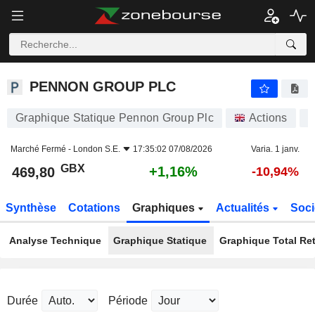
PENNON GROUP PLC
469,80
p
+1,16%
PENNON GROUP PLC
Graphique Statique Pennon Group Plc
Actions
P
Marché Fermé -
London S.E.
17:35:02 07/08/2026
Varia. 1 janv.
GBX
+1,16%
469,80
-10,94%
Synthèse
Cotations
Graphiques
Actualités
Soci
Analyse Technique
Graphique Statique
Graphique Total Re
Durée
Période