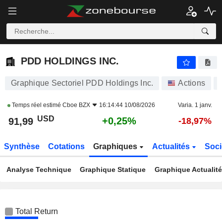
PDD HOLDINGS INC.
91,97
$
+0,23%
PDD HOLDINGS INC.
Graphique Sectoriel PDD Holdings Inc.
Actions
Temps réel estimé
Cboe BZX
16:14:44 10/08/2026
Varia. 1 janv.
USD
+0,25%
91,99
-18,97%
Synthèse
Cotations
Graphiques
Actualités
Soci
Analyse Technique
Graphique Statique
Graphique Actualit
Total Return