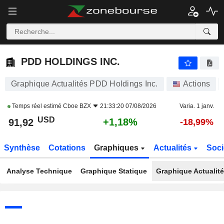
PDD HOLDINGS INC.
91,92
$
+1,18%
PDD HOLDINGS INC.
Graphique Actualités PDD Holdings Inc.
Actions
Temps réel estimé
Cboe BZX
21:33:20 07/08/2026
Varia. 1 janv.
USD
+1,18%
91,92
-18,99%
Synthèse
Cotations
Graphiques
Actualités
Soci
Analyse Technique
Graphique Statique
Graphique Actualit