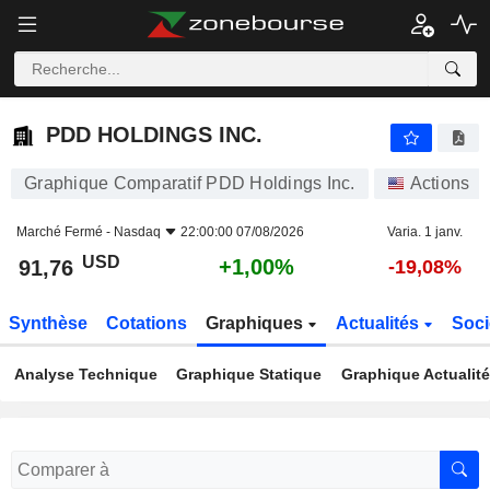
PDD HOLDINGS INC.
91,76
$
+1,00%
PDD HOLDINGS INC.
Graphique Comparatif PDD Holdings Inc.
Actions
Marché Fermé -
Nasdaq
22:00:00 07/08/2026
Varia. 1 janv.
USD
+1,00%
91,76
-19,08%
Synthèse
Cotations
Graphiques
Actualités
Soci
Analyse Technique
Graphique Statique
Graphique Actualit