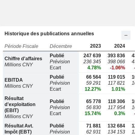
Historique des publications annuelles
2023
2024
Période Fiscale
Décembre
Publié
247 639
393 836
4
Chiffre d'affaires
Prévision
236 345
398 066
4
Millions CNY
Ecart
4.78%
-1.06%
Publié
66 564
119 015
1
EBITDA
Prévision
59 291
117 821
1
Millions CNY
Ecart
12.27%
1.01%
Résultat
Publié
65 778
118 306
1
d'exploitation
Prévision
56 830
117 954
1
(EBIT)
Ecart
15.74%
0.3%
Millions CNY
Résultat Avt.
Publié
71 881
132 684
1
Impôt (EBT)
Prévision
62 931
134 153
1