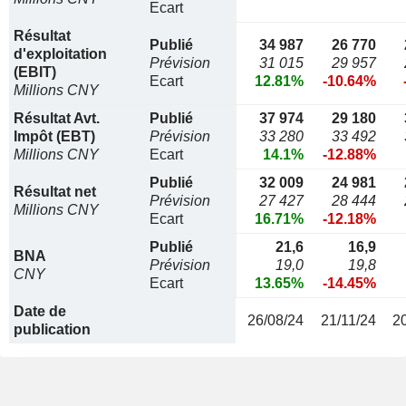
Ecart
Résultat
Publié
34 987
26 770
d'exploitation
Prévision
31 015
29 957
(EBIT)
Ecart
12.81%
-10.64%
Millions CNY
Résultat Avt.
Publié
37 974
29 180
Impôt (EBT)
Prévision
33 280
33 492
Millions CNY
Ecart
14.1%
-12.88%
Publié
32 009
24 981
Résultat net
Prévision
27 427
28 444
Millions CNY
Ecart
16.71%
-12.18%
Publié
21,6
16,9
BNA
Prévision
19,0
19,8
CNY
Ecart
13.65%
-14.45%
Date de
26/08/24
21/11/24
2
publication