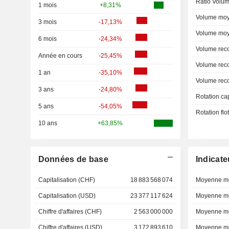
Ratio Volum
1 mois
+8,31%
Volume moy
3 mois
-17,13%
Volume moy
6 mois
-24,34%
Volume rec
Année en cours
-25,45%
Volume rec
1 an
-35,10%
Volume rec
3 ans
-24,80%
Rotation ca
5 ans
-54,05%
Rotation fl
10 ans
+63,85%
Données de base
Indicate
Capitalisation (CHF)
18 883 568 074
Moyenne mo
Capitalisation (USD)
23 377 117 624
Moyenne mo
Chiffre d'affaires (CHF)
2 563 000 000
Moyenne mo
Chiffre d'affaires (USD)
3 172 893 610
Moyenne mo