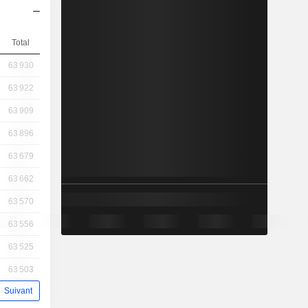
Total
63 930
63 922
63 909
63 896
63 679
63 662
63 570
63 556
63 525
63 503
Suivant