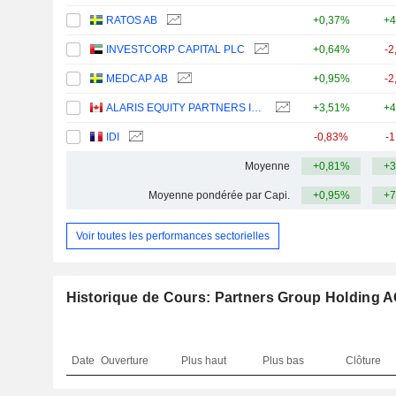
RATOS AB
+0,37%
+4
INVESTCORP CAPITAL PLC
+0,64%
-2
MEDCAP AB
+0,95%
-2
ALARIS EQUITY PARTNERS INCOME TRUST
+3,51%
+4
IDI
-0,83%
-
Moyenne
+0,81%
+3
Moyenne pondérée par Capi.
+0,95%
+7
Voir toutes les performances sectorielles
Historique de Cours: Partners Group Holding 
Date
Ouverture
Plus haut
Plus bas
Clôture