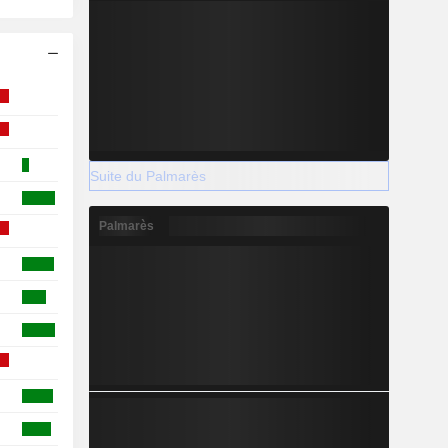
Suite du Palmarès
Palmarès