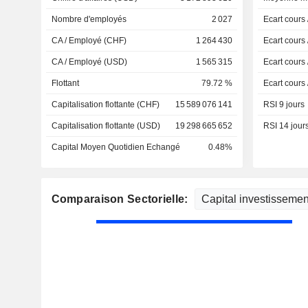
Nombre d'employés
2 027
Ecart cours
CA / Employé (CHF)
1 264 430
Ecart cours
CA / Employé (USD)
1 565 315
Ecart cours
Flottant
79.72 %
Ecart cours
Capitalisation flottante (CHF)
15 589 076 141
RSI 9 jours
Capitalisation flottante (USD)
19 298 665 652
RSI 14 jour
Capital Moyen Quotidien Echangé
0.48%
Comparaison Sectorielle: