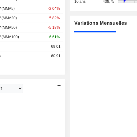
10 ans
438,75
 / (MMA5)
-2,04%
 / (MMA20)
-5,82%
Variations Mensuelles
 / (MMA50)
-5,18%
 / (MMA100)
+6,61%
69,01
s
60,91