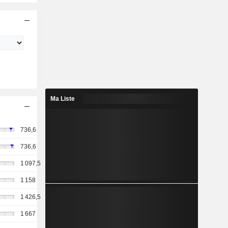
Ma Liste
736,6
736,6
1 097,5
1 158
1 426,5
1 667