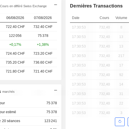
Dernières Transactions
Cours en différé Swiss Exchange
06/08/2026
07/08/2026
Date
Cours
Volume
722.40 CHF
732.40 CHF
17:30:53
732,40
8
122 056
75 378
17:30:53
732,40
13
+0,17%
+1,38%
17:30:53
732,40
13
724.40 CHF
723.20 CHF
17:30:53
732,40
217
735.20 CHF
736.60 CHF
17:30:53
732,40
17
721.80 CHF
721.40 CHF
17:30:53
732,40
92
17:30:53
732,40
14
s
marchés
17:30:53
732,40
31
our
75 378
17:30:53
732,40
22
our estimé
75 378
17:30:53
732,40
3
. 20 séances
123 241