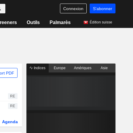
Connexion
S'abonner
reeners
Outils
Palmarès
Édition suisse
Indices
Europe
Amériques
Asie
ort PDF
RE
RE
Agenda
Secteur
Dérivés
Fonds et ETFs