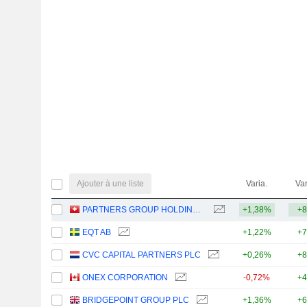
Ajouter à une liste
Varia.
Var
PARTNERS GROUP HOLDING AG
+1,38%
+8
EQT AB
+1,22%
+7
CVC CAPITAL PARTNERS PLC
+0,26%
+8
ONEX CORPORATION
-0,72%
+4
BRIDGEPOINT GROUP PLC
+1,36%
+6