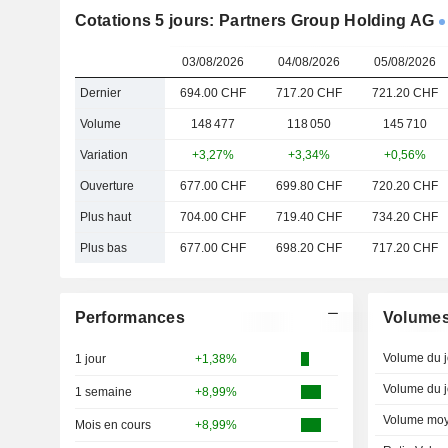
Cotations 5 jours: Partners Group Holding AG
03/08/2026
04/08/2026
05/08/2026
Dernier
694.00 CHF
717.20 CHF
721.20 CHF
Volume
148 477
118 050
145 710
Variation
+3,27%
+3,34%
+0,56%
Ouverture
677.00 CHF
699.80 CHF
720.20 CHF
Plus haut
704.00 CHF
719.40 CHF
734.20 CHF
Plus bas
677.00 CHF
698.20 CHF
717.20 CHF
Performances
Volume
Volume du j
1 jour
+1,38%
Volume du j
1 semaine
+8,99%
Volume moy
Mois en cours
+8,99%