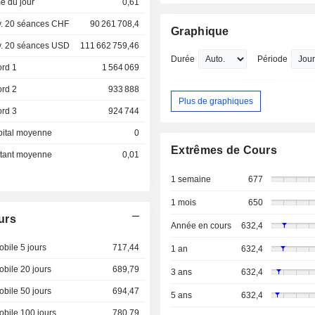
e du jour
0,61
. 20 séances CHF
90 261 708,4
Graphique
. 20 séances USD
111 662 759,46
Durée
Période
ord 1
1 564 069
ord 2
933 888
Plus de graphiques
ord 3
924 744
pital moyenne
0
Extrêmes de Cours
ottant moyenne
0,01
1 semaine
677
1 mois
650
urs
Année en cours
632,4
bile 5 jours
717,44
1 an
632,4
bile 20 jours
689,79
3 ans
632,4
bile 50 jours
694,47
5 ans
632,4
bile 100 jours
780,79