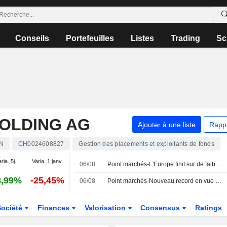
Conseils
Portefeuilles
Listes
Trading
Sc
OLDING AG
Ajouter à une liste
Rapp
N
CH0024608827
Gestion des placements et exploitants de fonds
ria. 5j.
Varia. 1 janv.
06/08
Point marchés-L'Europe finit sur de faibles variations, le Moyen-Orient inquiète de nouveau
8,99%
-25,45%
06/08
Point marchés-Nouveau record en vue du Dow Jones, l'Europe aussi sur des sommets
Société
Finances
Valorisation
Consensus
Ratings