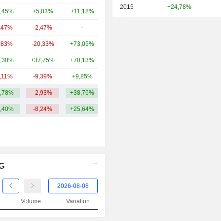
2015
+24,78%
,45%
+5,03%
+11,18%
1,3 Md
2014
+21,69%
,47%
-2,47%
-
938 M
2013
+12,64%
,83%
-20,33%
+73,05%
842 M
2012
+28,86%
,30%
+37,75%
+70,13%
841 M
2011
-7,61%
1,11%
-9,39%
+9,85%
589 M
2010
+35,83%
,78%
-2,93%
+38,76%
10 Md
2009
+74,13%
,40%
-8,24%
+25,64%
2008
-50,66%
2007
+3,40%
2006
+75,00%
AG
Volume
Variation