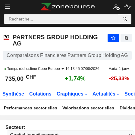
PARTNERS GROUP HOLDING AG
735,00
CHF
+1,74%
PARTNERS GROUP HOLDING
AG
Comparaisons Financières Partners Group Holding AG
Temps réel estimé
Cboe Europe
16:13:45 07/08/2026
Varia. 1 janv.
CHF
+1,74%
735,00
-25,33%
Synthèse
Cotations
Graphiques
Actualités
Soci
Performances sectorielles
Valorisations sectorielles
Dividen
Secteur: