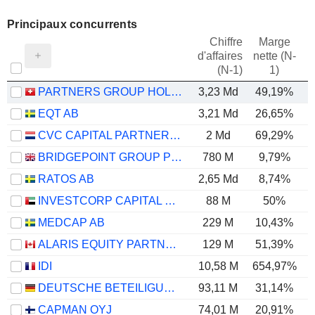
Principaux concurrents
Chiffre
Marge
d'affaires
nette (N-
E
(N-1)
1)
PARTNERS GROUP HOLDING AG
3,23 Md
49,19%
EQT AB
3,21 Md
26,65%
CVC CAPITAL PARTNERS PLC
2 Md
69,29%
BRIDGEPOINT GROUP PLC
780 M
9,79%
RATOS AB
2,65 Md
8,74%
INVESTCORP CAPITAL PLC
88 M
50%
MEDCAP AB
229 M
10,43%
ALARIS EQUITY PARTNERS INCOME TRUST
129 M
51,39%
IDI
10,58 M
654,97%
5
DEUTSCHE BETEILIGUNGS AG
93,11 M
31,14%
CAPMAN OYJ
74,01 M
20,91%