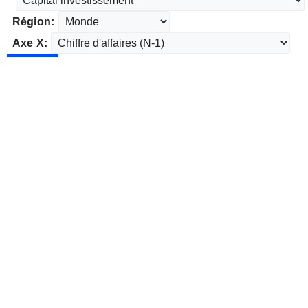
Région:
Axe X: