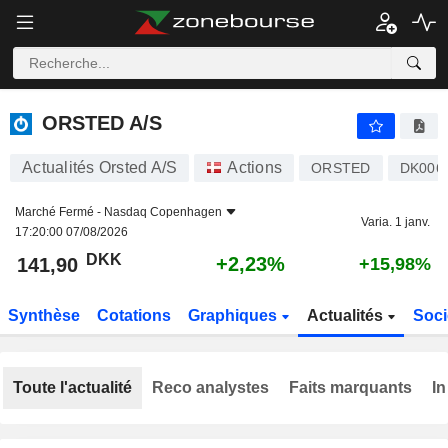
ORSTED A/S
141,90
kr
+2,23%
ORSTED A/S
Actualités Orsted A/S
Actions
ORSTED
DK006
Marché Fermé -
Nasdaq Copenhagen
Varia. 1 janv.
17:20:00 07/08/2026
DKK
+2,23%
141,90
+15,98%
Synthèse
Cotations
Graphiques
Actualités
Soci
Toute l'actualité
Reco analystes
Faits marquants
In