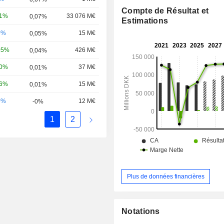
d'une capacité installée de 6,3 GW ; - aut
Compte de Résultat et
(0,2%). La répartition géographique du CA est la
81%
33 076 M€
0,07%
Estimations
suivante : Danemark (24,6%), Ro
0%
15 M€
0,05%
(48,9%), Taiwan (10,3%), Allemag
Etats-Unis (4,2%), Pays-Bas (2,3%
05%
426 M€
0,04%
(0,8%) et autres (1%).
10%
37 M€
0,01%
56%
15 M€
0,01%
0%
12 M€
-0%
1
2
Plus de données financières
Notations