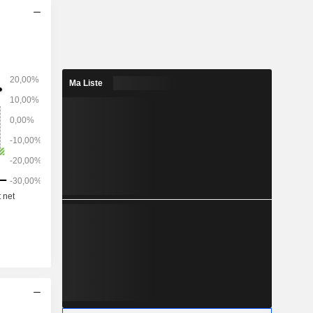
res
yaume-Uni
ne (7,9%),
), Irlande
Ma Liste