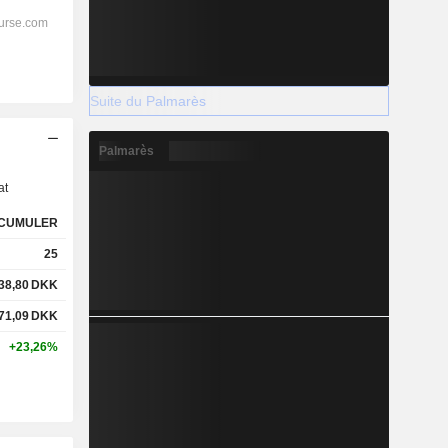
Suite du Palmarès
s
Palmarès
at
CUMULER
25
38,80
DKK
71,09
DKK
+23,26%