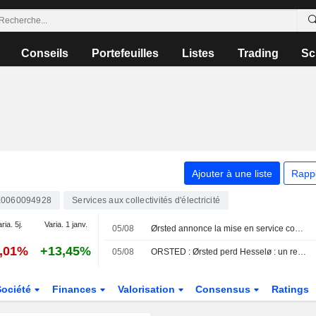
Conseils
Portefeuilles
Listes
Trading
Sc
Ajouter à une liste
Rapp
0060094928
Services aux collectivités d'électricité
ria. 5j.
Varia. 1 janv.
05/08
Ørsted annonce la mise en service commerciale du système de stockage par batterie Old 300 Storage à Needville, au Texas
4,01%
+13,45%
05/08
ORSTED : Ørsted perd Hesselø : un revers à domicile, mais la discipline l'emporte
Société
Finances
Valorisation
Consensus
Ratings