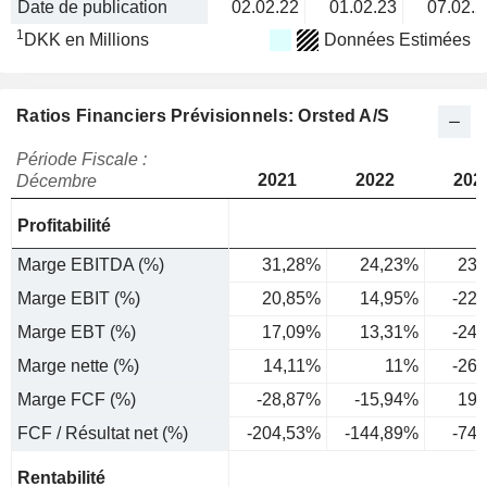
Date de publication
02.02.22
01.02.23
07.02.2
1
DKK en Millions
Données Estimées
Ratios Financiers Prévisionnels: Orsted A/S
Période Fiscale :
2021
2022
202
Décembre
Profitabilité
Marge EBITDA (%)
31,28%
24,23%
23,
Marge EBIT (%)
20,85%
14,95%
-22
Marge EBT (%)
17,09%
13,31%
-24
Marge nette (%)
14,11%
11%
-26
Marge FCF (%)
-28,87%
-15,94%
19,
FCF / Résultat net (%)
-204,53%
-144,89%
-74
Rentabilité