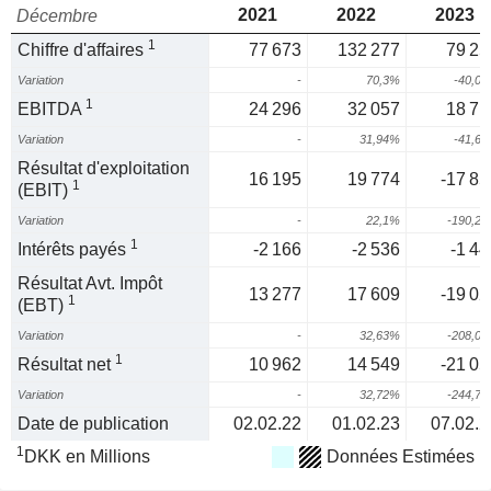
2021
2022
2023
Décembre
1
Chiffre d'affaires
77 673
132 277
79 25
Variation
-
70,3%
-40,0
1
EBITDA
24 296
32 057
18 71
Variation
-
31,94%
-41,6
Résultat d'exploitation
16 195
19 774
-17 85
1
(EBIT)
Variation
-
22,1%
-190,2
1
Intérêts payés
-2 166
-2 536
-1 44
Résultat Avt. Impôt
13 277
17 609
-19 02
1
(EBT)
Variation
-
32,63%
-208,0
1
Résultat net
10 962
14 549
-21 05
Variation
-
32,72%
-244,7
Date de publication
02.02.22
01.02.23
07.02.2
1
DKK en Millions
Données Estimées