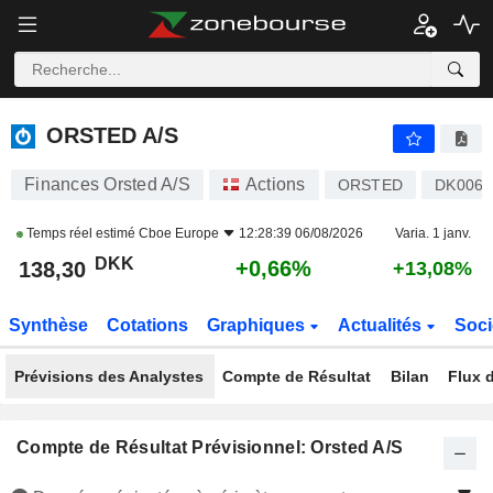
ORSTED A/S
138,30
kr
+0,66%
ORSTED A/S
Finances Orsted A/S
Actions
ORSTED
DK0060
Temps réel estimé
Cboe Europe
12:28:39 06/08/2026
Varia. 1 janv.
DKK
+0,66%
138,30
+13,08%
Synthèse
Cotations
Graphiques
Actualités
Soci
Prévisions des Analystes
Compte de Résultat
Bilan
Flux d
Compte de Résultat Prévisionnel: Orsted A/S