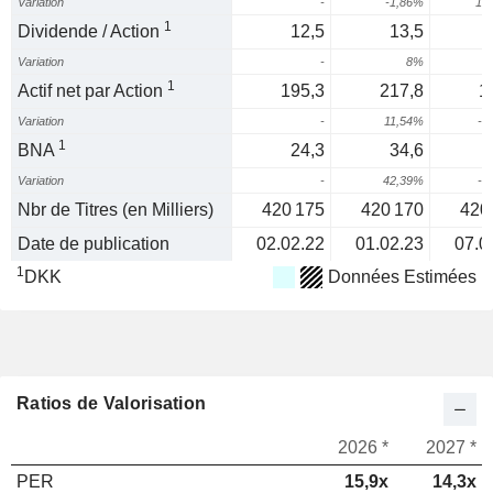
Variation
-
-1,86%
13
1
Dividende / Action
12,5
13,5
Variation
-
8%
1
Actif net par Action
195,3
217,8
1
Variation
-
11,54%
-1
1
BNA
24,3
34,6
-
Variation
-
42,39%
-2
Nbr de Titres (en Milliers)
420 175
420 170
420
Date de publication
02.02.22
01.02.23
07.0
1
DKK
Données Estimées
Ratios de Valorisation
2026 *
2027 *
PER
15,9x
14,3x