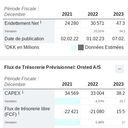
Période Fiscale :
2021
2022
2023
Décembre
1
Endettement Net
24 280
30 571
47 37
Variation
-
25,91%
54,9
Date de publication
02.02.22
01.02.23
07.02.2
1
DKK en Millions
Données Estimées
Flux de Trésorerie Prévisionnel: Orsted A/S
Période Fiscale :
2021
2022
2023
Décembre
1
CAPEX
34 569
33 004
38 20
Variation
-
-4,53%
15,7
Flux de trésorerie libre
-22 421
-21 080
15 59
1
(FCF)
Variation
-
5,98%
174