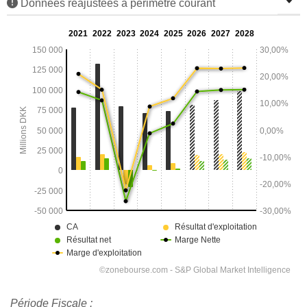
Données réajustées à périmètre courant
Période Fiscale :