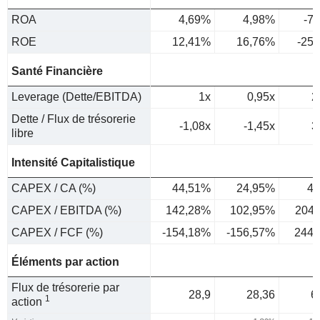
ROA
4,69%
4,98%
-7
ROE
12,41%
16,76%
-25
Santé Financière
Leverage (Dette/EBITDA)
1x
0,95x
2
Dette / Flux de trésorerie
-1,08x
-1,45x
3
libre
Intensité Capitalistique
CAPEX / CA (%)
44,51%
24,95%
48
CAPEX / EBITDA (%)
142,28%
102,95%
204
CAPEX / FCF (%)
-154,18%
-156,57%
244,
Éléments par action
Flux de trésorerie par
28,9
28,36
6
1
action