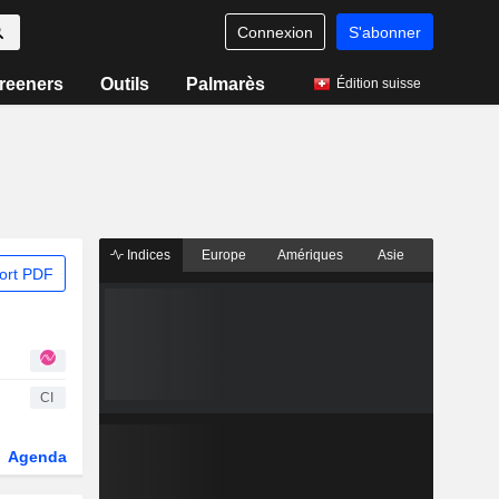
Connexion
S'abonner
reeners
Outils
Palmarès
Édition suisse
Indices
Europe
Amériques
Asie
ort PDF
CI
Agenda
Secteur
Dérivés
Fonds et ETFs