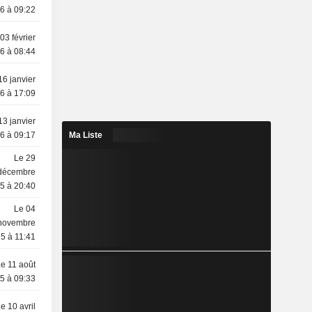
6 à 09:22
03 février
6 à 08:44
16 janvier
6 à 17:09
13 janvier
6 à 09:17
Ma Liste
Le 29
décembre
5 à 20:40
Le 04
novembre
5 à 11:41
e 11 août
5 à 09:33
e 10 avril