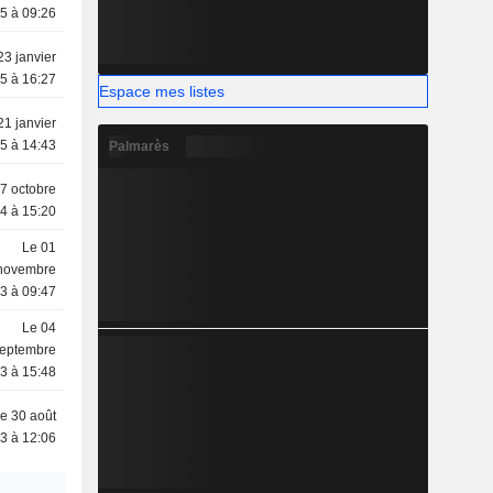
5 à 09:26
23 janvier
5 à 16:27
Espace mes listes
21 janvier
5 à 14:43
Palmarès
7 octobre
4 à 15:20
Le 01
novembre
3 à 09:47
Le 04
eptembre
3 à 15:48
e 30 août
3 à 12:06