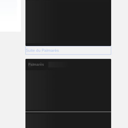
Suite du Palmarès
Palmarès