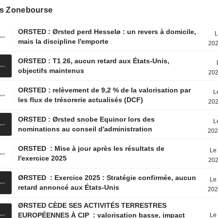
s Zonebourse
ORSTED : Ørsted perd Hesselø : un revers à domicile,
L
mais la discipline l'emporte
202
ORSTED : T1 26, aucun retard aux États-Unis,
objectifs maintenus
202
ORSTED : relèvement de 9,2 % de la valorisation par
L
les flux de trésorerie actualisés (DCF)
202
ORSTED : Ørsted snobe Equinor lors des
L
nominations au conseil d'administration
202
ORSTED : Mise à jour après les résultats de
Le 
l'exercice 2025
202
ØRSTED : Exercice 2025 : Stratégie confirmée, aucun
Le 
retard annoncé aux États-Unis
202
ØRSTED CÈDE SES ACTIVITÉS TERRESTRES
EUROPÉENNES À CIP : valorisation basse, impact
Le 