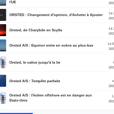
l'UE
202
Le 
ORSTED : Changement d'opinion, d'Acheter à Ajouter
202
Le 
Orsted, de Charybde en Scylla
202
Le 0
Orsted A/S : Equinor entre en scène au plus-bas
202
Orsted, le calice jusqu'à la lie
202
Orsted A/S : Tempête parfaite
s
202
Orsted A/S : l'éolien offshore est en danger aux
L
Etats-Unis
202