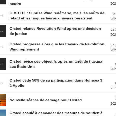
neutre
202
ORSTED : Sunrise Wind redémarre, mais les coûts de
Le 
retard et les risques liés aux navires persistent
202
Ørsted relance Revolution Wind après une décision
Le 
de justice
202
Orsted progresse alors que les travaux de Revolution
Le 
Wind reprennent
202
Ørsted révise ses objectifs après un arrêt de travaux
aux États-Unis
202
Ørsted cède 50% de sa participation dans Hornsea 3
à Apollo
202
L
Nouvelle séance de carnage pour Orsted
202
Orsted acculé à demander des mesures de soutien à
L