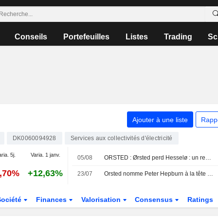
Conseils
Portefeuilles
Listes
Trading
Sc
Ajouter à une liste
Rapp
DK0060094928
Services aux collectivités d'électricité
ria. 5j.
Varia. 1 janv.
05/08
ORSTED : Ørsted perd Hesselø : un revers à domicile, mais la discipline l'emporte
4,70%
+12,63%
23/07
Orsted nomme Peter Hepburn à la tête de sa division Production au Royaume-Uni à compter du 1er octobre 2026
Société
Finances
Valorisation
Consensus
Ratings