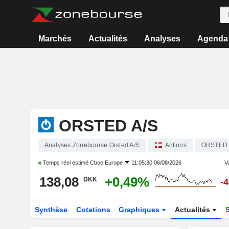
Marchés
Actualités
Analyses
Agenda
ORSTED A/S
Analyses Zonebourse Orsted A/S
Actions
ORSTED
Temps réel estimé
Cboe Europe
11:05:30 06/08/2026
Va
138,08
+0,49%
DKK
-
Synthèse
Cotations
Graphiques
Actualités