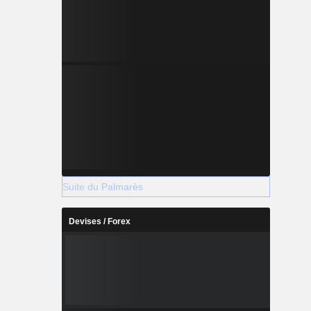
Suite du Palmarès
Devises / Forex