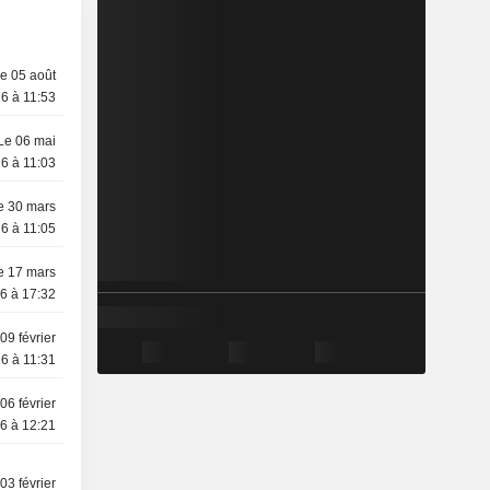
e 05 août
6 à 11:53
Le 06 mai
6 à 11:03
e 30 mars
6 à 11:05
e 17 mars
6 à 17:32
09 février
6 à 11:31
06 février
6 à 12:21
03 février