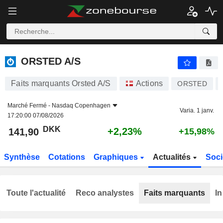
ORSTED A/S
141,90
kr
+2,23%
ORSTED A/S
Faits marquants Orsted A/S
Actions
ORSTED
Marché Fermé -
Nasdaq Copenhagen
Varia. 1 janv.
17:20:00 07/08/2026
DKK
+2,23%
141,90
+15,98%
Synthèse
Cotations
Graphiques
Actualités
Soci
Toute l'actualité
Reco analystes
Faits marquants
In