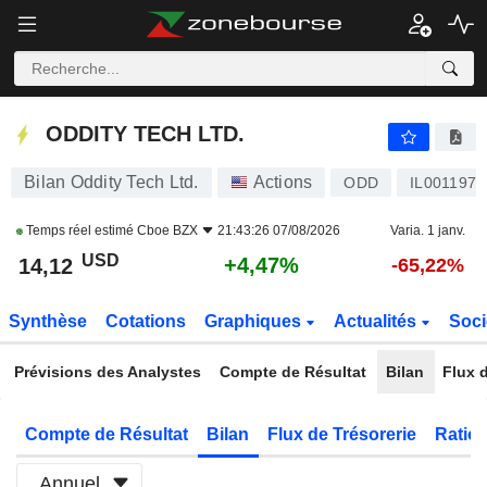
ODDITY TECH LTD.
14,12
$
+4,47%
ODDITY TECH LTD.
Bilan Oddity Tech Ltd.
Actions
ODD
IL0011974
Temps réel estimé
Cboe BZX
21:43:26 07/08/2026
Varia. 1 janv.
USD
+4,47%
14,12
-65,22%
Synthèse
Cotations
Graphiques
Actualités
Soci
Prévisions des Analystes
Compte de Résultat
Bilan
Flux d
Compte de Résultat
Bilan
Flux de Trésorerie
Ratios
Annuel